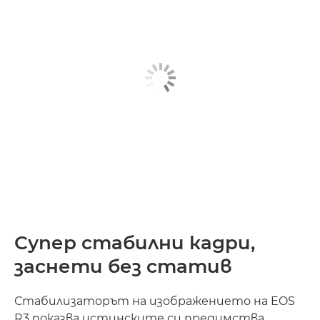
Супер стабилни кадри,
заснети без статив
Стабилизаторът на изображението на EOS
R3 показва истинските си предимства,