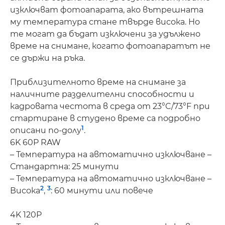
изключват фотоапарата, ако вътрешната
му температура стане твърде висока. Но
те могат да бъдат изключени за удължено
време на снимане, когато фотоапаратът не
се държи на ръка.
Приблизителното време на снимане за
наличните разделителни способности и
кадровата честота в среда от 23°C/73°F при
стартиране в студено време са подробно
1
описани по-долу
.
6K 60P RAW
– Температура на автоматично изключване –
Стандартна: 25 минути
– Температура на автоматично изключване –
2
3
Висока
,
: 60 минути или повече
4K 120P