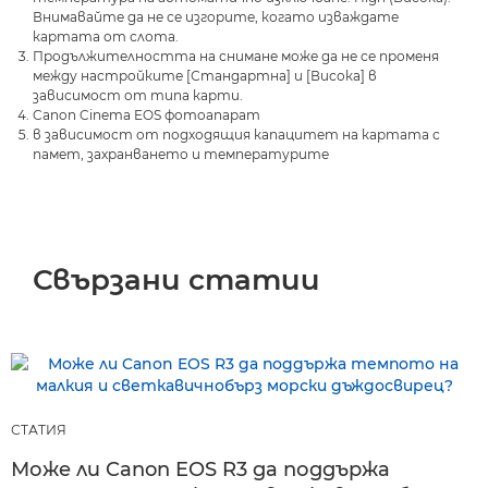
Внимавайте да не се изгорите, когато изваждате
картата от слота.
Продължителността на снимане може да не се променя
между настройките [Стандартна] и [Висока] в
зависимост от типа карти.
Canon Cinema EOS фотоапарат
в зависимост от подходящия капацитет на картата с
памет, захранването и температурите
Свързани статии
СТАТИЯ
Може ли Canon EOS R3 да поддържа