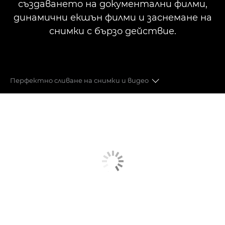
създаването на документални филми,
динамични екшън филми и заснемане на
снимки с бързо действие.
Перфектно сливане на снимки и видео
6K RAW
ФОРМАТИ НА СНИМАНЕ
DUAL PIXEL CMOS AF II
СТАБИЛИЗАТОР НА ОБРАЗА
ДОПЪЛНИТЕЛНИ ФУНКЦИИ