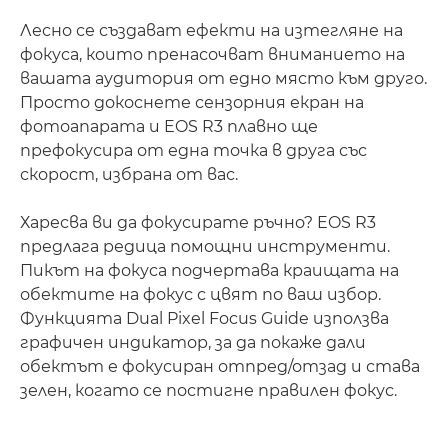
Лесно се създават ефекти на изтегляне на
фокуса, които пренасочват вниманието на
вашата аудитория от едно място към друго.
Просто докоснете сензорния екран на
фотоапарата и EOS R3 плавно ще
префокусира от една точка в друга със
скорост, избрана от вас.
Харесва ви да фокусирате ръчно? EOS R3
предлага редица помощни инструменти.
Пикът на фокуса подчертава краищата на
обектите на фокус с цвят по ваш избор.
Функцията Dual Pixel Focus Guide използва
графичен индикатор, за да покаже дали
обектът е фокусиран отпред/отзад и става
зелен, когато се постигне правилен фокус.