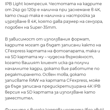
IPB Light компресия. Честотата на кадрите
от 24p до 120p е налична при заснемане в 4K,
като също така е налична и настройка за
изрязване в 4K, която дава размер на сензора,
подобен на Super-35mm.
В зависимост от използвания формат,
кадрите могат да бъдат записани както на
CFexpress картата на фотоапарата, така и
на SD картата му – чудесна възможност,
когато вашият клиент иска да получи
началните кадри, докато вие работите по
редактирането. Освен това, докато
записвате RAW на картата CFexpress, може
да бъде записана предискретизирана 4K IPB
версия на SD картата за използване като
заместител.
Филмите с висока кадрова честота (без звук)