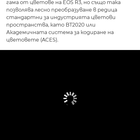
гама от цветове на EOS R3, но също така
позволява лесно преобразуване в редица
стандартни за индустрията цветови
пространства, като BT2020 или
Академичната система за кодиране на
цветовете (ACES).