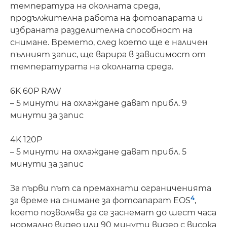
температура на околната среда,
продължителна работа на фотоапарата и
избраната разделителна способност на
снимане. Времето, след което ще е наличен
пълният запис, ще варира в зависимост от
температурата на околната среда.
6K 60P RAW
– 5 минути на охлаждане дават прибл. 9
минути за запис
4K 120P
– 5 минути на охлаждане дават прибл. 5
минути за запис
За първи път са премахнати ограниченията
4
за време на снимане за фотоапарат EOS
,
което позволява да се заснемат до шест часа
нормално видео или 90 минути видео с висока