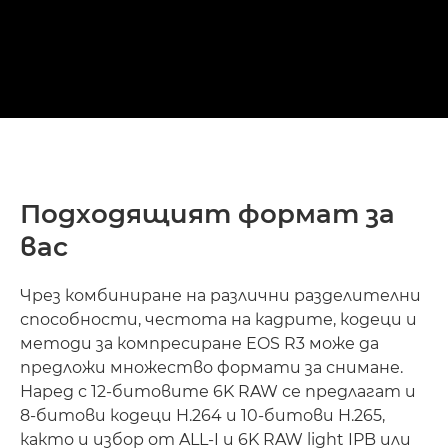
Подходящият формат за
вас
Чрез комбиниране на различни разделителни
способности, честота на кадрите, кодеци и
методи за компресиране EOS R3 може да
предложи множество формати за снимане.
Наред с 12-битовите 6K RAW се предлагат и
8-битови кодеци H.264 и 10-битови H.265,
както и избор от ALL-I и 6K RAW light IPB или