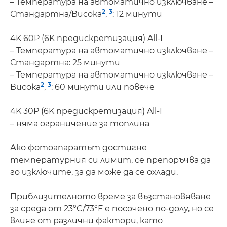
– Температура на автоматично изключване –
2
3
Стандартна/Висока
,
: 12 минути
4K 60P (6K предискретизация) All-I
– Температура на автоматично изключване –
Стандартна: 25 минути
– Температура на автоматично изключване –
2
3
Висока
,
: 60 минути или повече
4K 30P (6K предискретизация) All-I
– няма ограничение за топлина
Ако фотоапаратът достигне
температурния си лимит, се препоръчва да
го изключите, за да може да се охлади.
Приблизителното време за възстановяване
за среда от 23°C/73°F е посочено по-долу, но се
влияе от различни фактори, като