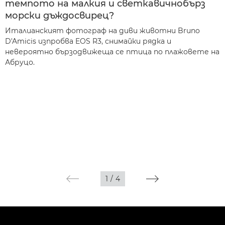
темпото на малкия и светкавичнобърз
морски дъждосвирец?
Италианският фотограф на диви животни Bruno
D'Amicis изпробва EOS R3, снимайки рядка и
невероятно бързодвижеща се птица по плажовете на
Абруцо.
1
/
4