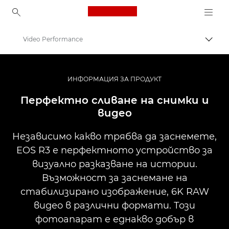
Canon Logo, back to ho
Video Performance
Прев
Canon
Цифрови фотоапарати
ИНФОРМАЦИЯ ЗА ПРОДУКТ
EOS R3
Перфектно сливане на снимки и
видео
Независимо какво трябва да заснемете,
EOS R3 е перфектното устройство за
визуално разказване на истории.
Възможност за заснемане на
стабилизирано изображение, 6K RAW
видео в различни формати. Този
фотоапарат е еднакво добър в