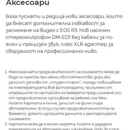
Аксесоари
Бяха пуснати и редица нови аксесоари, които
да внесат допълнителна гъвкавост за
заснемане на видео с EOS R3. Нов насочен
стереомикрофон DM-ED1 без кабели за по-
ясен и прецизен звук, плюс XLR адаптер за
свързаност на професионално ниво.
Максималната продължителност на снимането може да
бъде по-кратка при някои обстоятелства, дори ако
записът започва от „студен старт“, поради повишаване
на температурата във фотоапарата, причинено от
операциите по настройка на камерата преди снимане или
от продължително използване на режима Live View.
Когато картата е пълна, записът на филм спира
автоматично. В този случай продължителността на
времето, докато изтриете данните и рестартирате
снимането.
Картата може да е много нагрята, когато е зададена
температура на автоматично изключване: High (Висока).