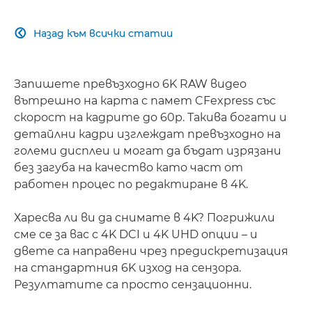
ПРОДЪЛЖИТЕЛНО СНИМАНЕ
Назад към всички статии

Запишете превъзходно 6K RAW видео
вътрешно на карта с памет CFexpress със
скорост на кадрите до 60p. Такива богати и
детайлни кадри изглеждат превъзходно на
големи дисплеи и могат да бъдат изрязани
без загуба на качество като част от
работен процес по редактиране в 4K.
Харесва ли ви да снимате в 4K? Погрижили
сме се за вас с 4K DCI и 4K UHD опции – и
двете са направени чрез предискретизация
на стандартния 6K изход на сензора.
Резултатите са просто сензационни.