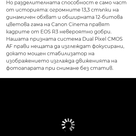
Но разделителната способност е само част
от историята: огромните 13,3 стъпки на
динамичен обхват и обширната 12-битова
цветова гама на Canon Cinema правят
кадрите от EOS R3 невероятно добри.
Нашата призната система Dual Pixel CMOS
AF прави нещата да изглеждат фокусирани,
докато мощен стабилизатор на
изображението изглажда движенията на
фотоапарата при снимане без статив.