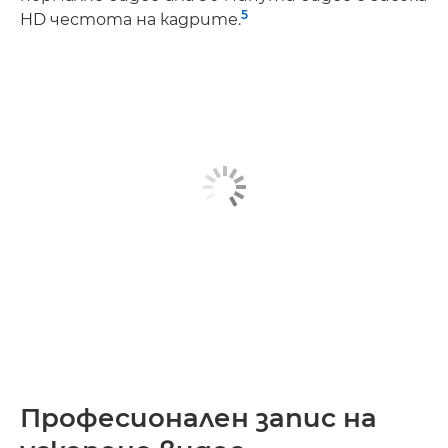
5
HD честота на кадрите.
Професионален запис на