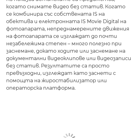
когато снимате видео без статив. Когато
се комбинира със собствената IS на
обектива и електронната IS Movie Digital на
фотоапарата, непреднамерените движения
на фотоапарата се изглаждат до почти
незабележима степен – много полезно при
заснемане, докато ходите или заснемане на
документални видеоклипове или видеозаписи
без статив. Резултатите са просто
превъзходни, изглеждат като заснети с
помощта на жиростабилизатор или
операторска платформа.