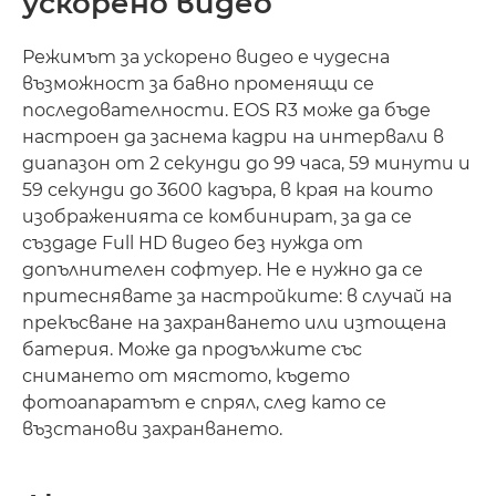
ускорено видео
Режимът за ускорено видео е чудесна
възможност за бавно променящи се
последователности. EOS R3 може да бъде
настроен да заснема кадри на интервали в
диапазон от 2 секунди до 99 часа, 59 минути и
59 секунди до 3600 кадъра, в края на които
изображенията се комбинират, за да се
създаде Full HD видео без нужда от
допълнителен софтуер. Не е нужно да се
притеснявате за настройките: в случай на
прекъсване на захранването или изтощена
батерия. Може да продължите със
снимането от мястото, където
фотоапаратът е спрял, след като се
възстанови захранването.