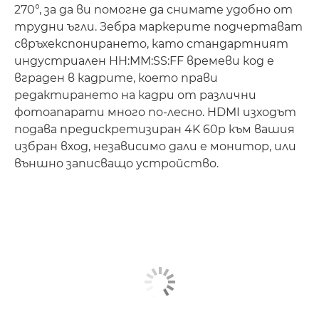
270°, за да ви помогне да снимате удобно от
трудни ъгли. Зебра маркерите подчертават
свръхекспонирането, като стандартният
индустриален HH:MM:SS:FF времеви код е
вграден в кадрите, което прави
редактирането на кадри от различни
фотоапарати много по-лесно. HDMI изходът
подава предискретизиран 4K 60p към вашия
избран вход, независимо дали е монитор, или
външно записващо устройство.