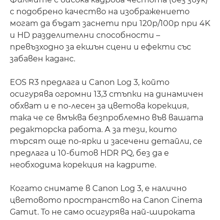
с подобрено качество на изображението
могат да бъдат заснети при 120p/100p при 4K
и HD разделителни способности –
превъзходно за екшън сцени и ефекти със
забавен каданс.
EOS R3 предлага и Canon Log 3, който
осигурява огромни 13,3 стъпки на динамичен
обхват и е по-лесен за цветова корекция,
така че се вмъква безпроблемно във вашата
редакторска работа. А за тези, които
търсят още по-ярки и засечени детайли, се
предлага и 10-битов HDR PQ, без да е
необходима корекция на кадрите.
Когато снимате в Canon Log 3, е налично
цветовото пространство на Canon Cinema
Gamut. То не само осигурява най-широката