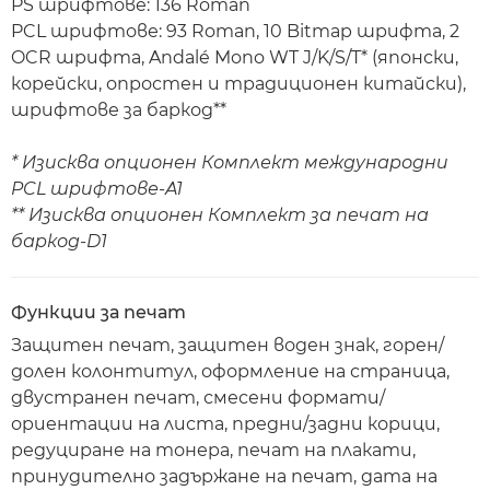
PS шрифтове: 136 Roman
PCL шрифтове: 93 Roman, 10 Bitmap шрифта, 2
OCR шрифта, Andalé Mono WT J/K/S/T* (японски,
корейски, опростен и традиционен китайски),
шрифтове за баркод**
* Изисква опционен Комплект международни
PCL шрифтове-A1
** Изисква опционен Комплект за печат на
баркод-D1
Функции за печат
Защитен печат, защитен воден знак, горен/
долен колонтитул, оформление на страница,
двустранен печат, смесени формати/
ориентации на листа, предни/задни корици,
редуциране на тонера, печат на плакати,
принудително задържане на печат, дата на