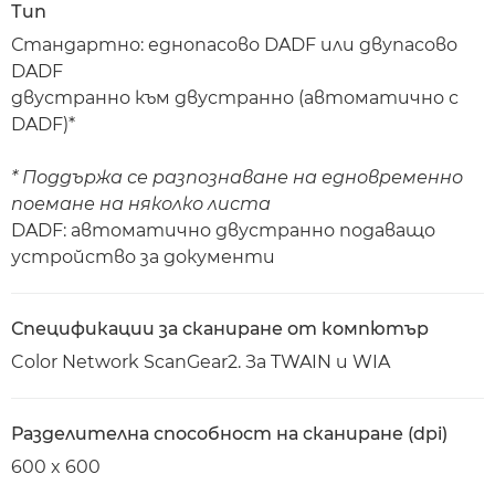
Тип
Стандартно: еднопасово DADF или двупасово
DADF
двустранно към двустранно (автоматично с
DADF)*
* Поддържа се разпознаване на едновременно
поемане на няколко листа
DADF: автоматично двустранно подаващо
устройство за документи
Спецификации за сканиране от компютър
Color Network ScanGear2. За TWAIN и WIA
Разделителна способност на сканиране (dpi)
600 x 600