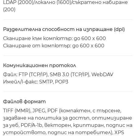
LDAP (2000)/локално (1600)/съкратено набиране
(200)
Разделителна способност на изпращане (dpi)
Сканиране към компютър: до 600 x 600
Сканиране от компютър: до 600 x 600
Комуникационен протокол
Файл: FTP (TCP/IP), SMB 3.0 (TCP/IP), WebDAV
Имейл/I-факс: SMTP, POP3
Файлов формат
TIFF (MMR), JPEG, PDF (компактен, с търсене,
задаване на политика за достъп, оптимизиране
за уеб, PDF/A-1b, векторен, криптиран, подпис на
устройството, подпис на потребител), XPS