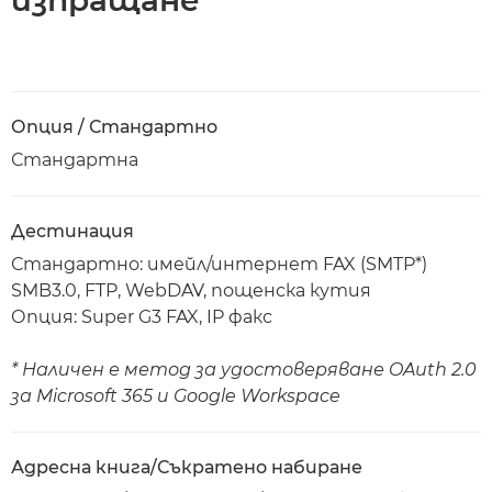
изпращане
Опция / Стандартно
Стандартна
Дестинация
Стандартно: имейл/интернет FAX (SMTP*)
SMB3.0, FTP, WebDAV, пощенска кутия
Опция: Super G3 FAX, IP факс
* Наличен е метод за удостоверяване OAuth 2.0
за Microsoft 365 и Google Workspace
Адресна книга/Съкратено набиране