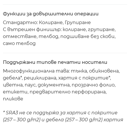
Функции за довършителни операции
Стандартно: Колиране, Групиране
С вътрешен финишър: колиране, групиране,
отместване, телбод, подшиване без скоби,
само телбод
Поддържани типове печатни носители
Многофункционална тава: тънка, обикновена,
дебела*, рециклирана, хартия с покритие*,
цветна, паус, документна, прозрачно фолио,
етикети, предварително перфорирана,
пликове
* SRA3 не се поддържа за хартия с покритие
(257 – 300 g/m2) и дебела (257 – 300 g/m2) хартия