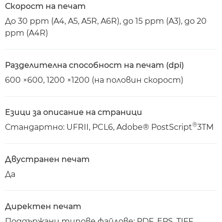
Скорост на печат
До 30 ppm (A4, A5, A5R, A6R), до 15 ppm (A3), до 20
ppm (A4R)
Разделителна способност на печат (dpi)
600 ×600, 1200 ×1200 (на половин скорост)
Езици за описание на страници
®
Стандартно: UFRII, PCL6, Adobe® PostScript
3TM
Двустранен печат
Да
Директен печат
Поддържани типове файлове: PDF, EPS, TIFF,