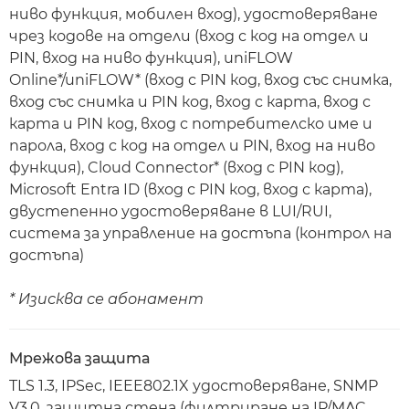
ниво функция, мобилен вход), удостоверяване
чрез кодове на отдели (вход с код на отдел и
PIN, вход на ниво функция), uniFLOW
Online*/uniFLOW* (вход с PIN код, вход със снимка,
вход със снимка и PIN код, вход с карта, вход с
карта и PIN код, вход с потребителско име и
парола, вход с код на отдел и PIN, вход на ниво
функция), Cloud Connector* (вход с PIN код),
Microsoft Entra ID (вход с PIN код, вход с карта),
двустепенно удостоверяване в LUI/RUI,
система за управление на достъпа (контрол на
достъпа)
* Изисква се абонамент
Мрежова защита
TLS 1.3, IPSec, IEEE802.1X удостоверяване, SNMP
V3.0, защитна стена (филтриране на IP/MAC