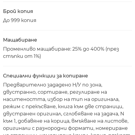
Брой копия
До 999 копия
Мащабиране
Променливо мащабиране: 25% до 400% (през
стъпки от 1%)
Специални функции за копиране
Предварително зададено Н/У по зона,
двустранно, сортиране, регулиране на
наситеността, избор на тип на оригинала,
режим с прекъсване, книга към две страници,
двустранен оригинал, сглобяване на задача, N
към 1, добавяне на корица, вмъкване на листове,
оригинали с разнородни формати, номериране