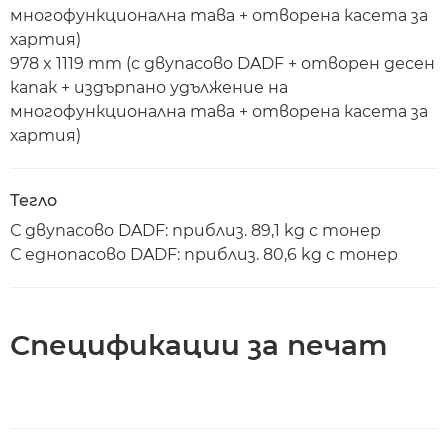
многофункционална тава + отворена касета за
хартия)
978 x 1119 mm (с двупасово DADF + отворен десен
капак + издърпано удължение на
многофункционална тава + отворена касета за
хартия)
Тегло
С двупасово DADF: приблиз. 89,1 kg с тонер
С еднопасово DADF: приблиз. 80,6 kg с тонер
Спецификации за печат