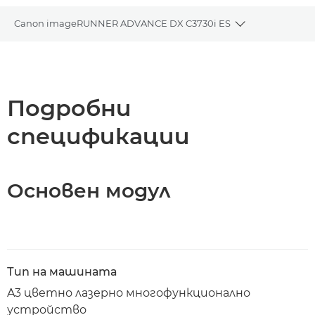
Canon imageRUNNER ADVANCE DX C3730i ES
Toggle breadc
Преглед
Спецификации
Подробни
спецификации
Поддръжка
Изтегляне на PDF
Основен модул
Тип на машината
A3 цветно лазерно многофункционално
устройство