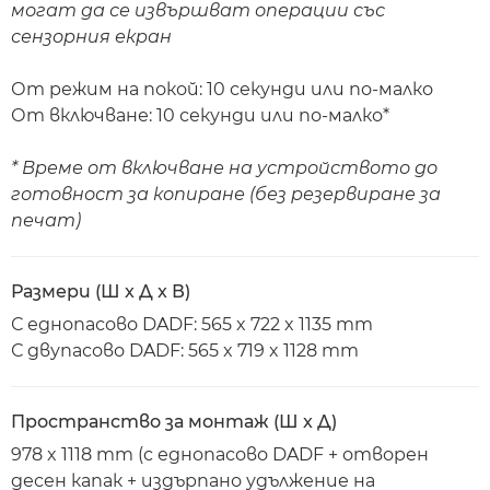
могат да се извършват операции със
сензорния екран
От режим на покой: 10 секунди или по-малко
От включване: 10 секунди или по-малко*
* Време от включване на устройството до
готовност за копиране (без резервиране за
печат)
Размери (Ш x Д x В)
С еднопасово DADF: 565 x 722 x 1135 mm
С двупасово DADF: 565 x 719 x 1128 mm
Пространство за монтаж (Ш x Д)
978 x 1118 mm (с еднопасово DADF + отворен
десен капак + издърпано удължение на