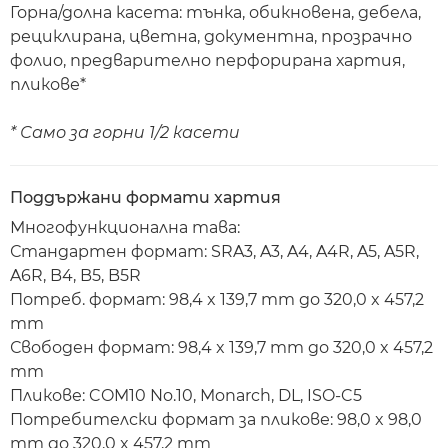
Горна/долна касета: тънка, обикновена, дебела,
рециклирана, цветна, документна, прозрачно
фолио, предварително перфорирана хартия,
пликове*
* Само за горни 1/2 касети
Поддържани формати хартия
Многофункционална тава:
Стандартен формат: SRA3, A3, A4, A4R, A5, A5R,
A6R, B4, B5, B5R
Потреб. формат: 98,4 x 139,7 mm до 320,0 x 457,2
mm
Свободен формат: 98,4 x 139,7 mm до 320,0 x 457,2
mm
Пликове: COM10 No.10, Monarch, DL, ISO-C5
Потребителски формат за пликове: 98,0 x 98,0
mm до 320,0 x 457,2 mm