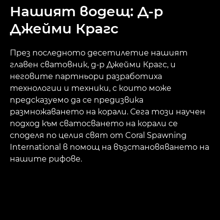
Нашият водещ: Д-р
Джейми Крагс
През последното десетилетие нашият
главен сватовник, д-р Джейми Крагс, и
неговите партньори разработиха
технологии и техники, с които може
предсказуемо да се предизвика
размножаването на корали. Сега този научен
подход към сватосването на корали се
споделя по целия свят от Coral Spawning
International в помощ на възстановяването на
нашите рифове.