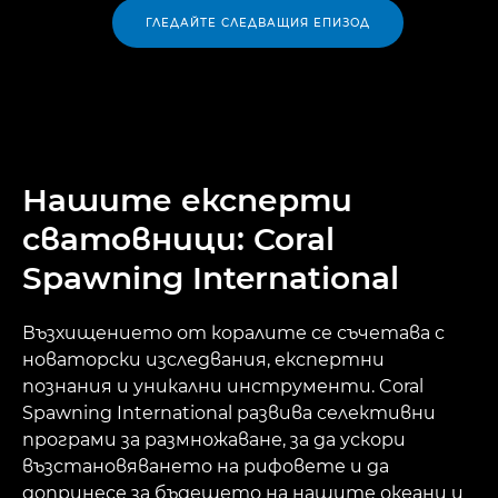
ГЛЕДАЙТЕ СЛЕДВАЩИЯ ЕПИЗОД
Нашите експерти
сватовници: Coral
Spawning International
Възхищението от коралите се съчетава с
новаторски изследвания, експертни
познания и уникални инструменти. Coral
Spawning International развива селективни
програми за размножаване, за да ускори
възстановяването на рифовете и да
допринесе за бъдещето на нашите океани и