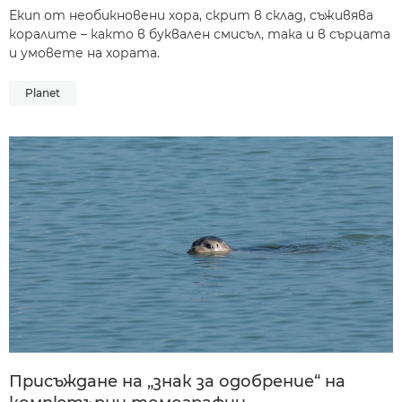
Екип от необикновени хора, скрит в склад, съживява
коралите – както в буквален смисъл, така и в сърцата
и умовете на хората.
Planet
Присъждане на „знак за одобрение“ на