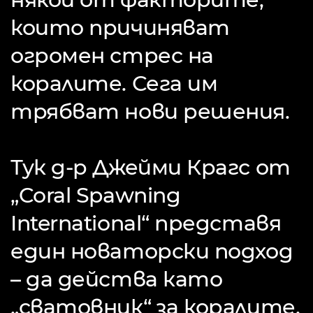
които причиняват
огромен стрес на
коралите. Сега им
трябват нови решения.
Тук д-р Джейми Крагс от
„Coral Spawning
International“ представя
един новаторски подход
– да действа като
„сватовник“ за коралите,