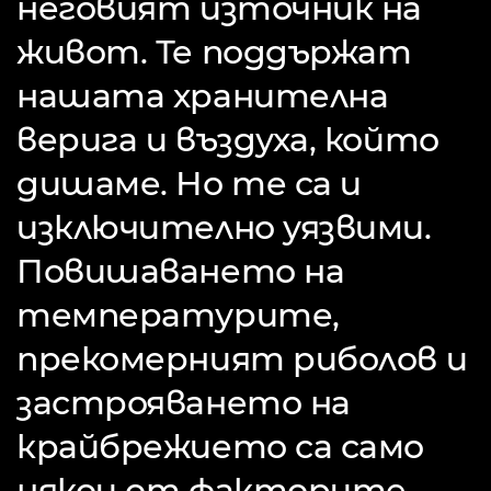
неговият източник на
живот. Те поддържат
нашата хранителна
верига и въздуха, който
дишаме. Но те са и
изключително уязвими.
Повишаването на
температурите,
прекомерният риболов и
застрояването на
крайбрежието са само
някои от факторите,