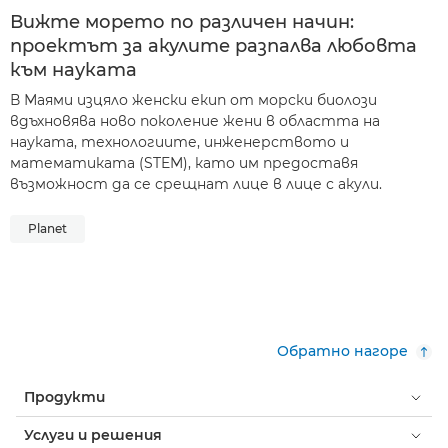
Вижте морето по различен начин:
проектът за акулите разпалва любовта
към науката
В Маями изцяло женски екип от морски биолози
вдъхновява ново поколение жени в областта на
науката, технологиите, инженерството и
математиката (STEM), като им предоставя
възможност да се срещнат лице в лице с акули.
Planet
Обратно нагоре
Продукти
Услуги и решения