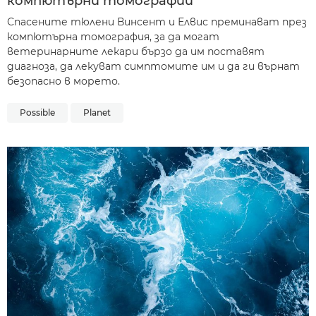
компютърни томографии
Спасените тюлени Винсент и Елвис преминават през
компютърна томография, за да могат
ветеринарните лекари бързо да им поставят
диагноза, да лекуват симптомите им и да ги върнат
безопасно в морето.
Possible
Planet