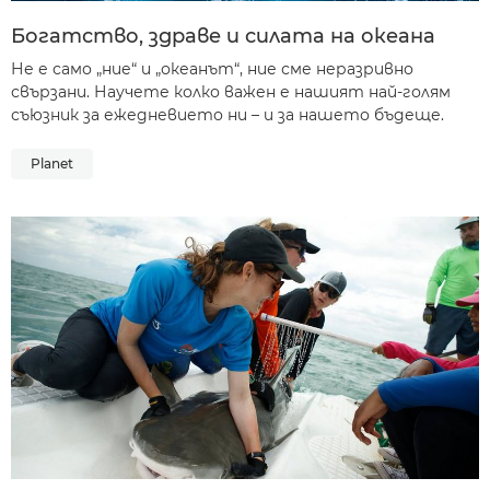
Богатство, здраве и силата на океана
Не е само „ние“ и „океанът“, ние сме неразривно
свързани. Научете колко важен е нашият най-голям
съюзник за ежедневието ни – и за нашето бъдеще.
Planet