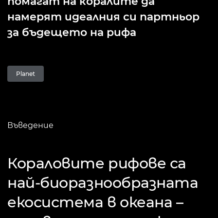
помагат на коралите да
намерят идеалния си партньор
за бъдещето на рифа
Planet
Въведение
Кораловите рифове са
най-биоразнообразната
екосистема в океана –