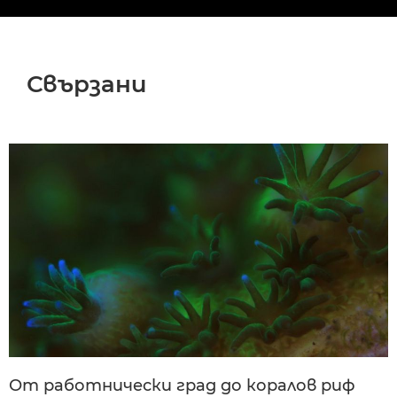
Свързани
От работнически град до коралов риф