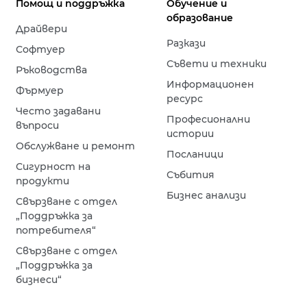
Помощ и поддръжка
Обучение и
образование
Драйвери
Разкази
Софтуер
Съвети и техники
Ръководства
Информационен
Фърмуер
ресурс
Често задавани
Професионални
въпроси
истории
Обслужване и ремонт
Посланици
Сигурност на
Събития
продукти
Бизнес анализи
Свързване с отдел
„Поддръжка за
потребителя“
Свързване с отдел
„Поддръжка за
бизнеси“