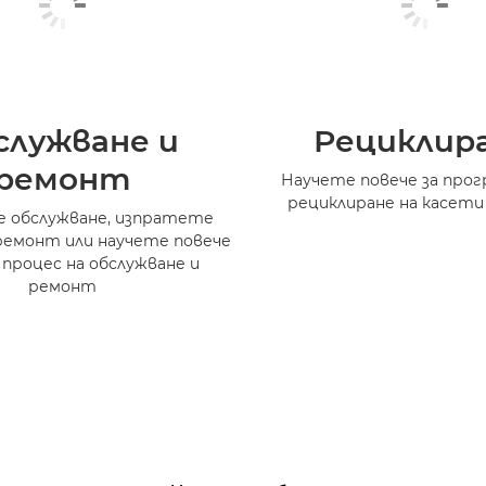
служване и
Рециклир
ремонт
Научете повече за прог
рециклиране на касети
 обслужване, изпратете
ремонт или научете повече
 процес на обслужване и
ремонт