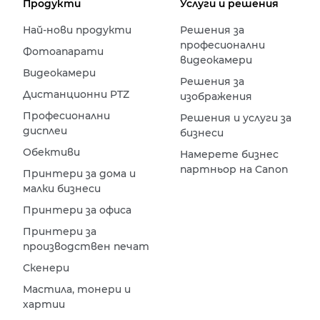
Продукти
Услуги и решения
Най-нови продукти
Решения за
професионални
Фотоапарати
видеокамери
Видеокамери
Решения за
Дистанционни PTZ
изображения
Професионални
Решения и услуги за
дисплеи
бизнеси
Обективи
Намерете бизнес
партньор на Canon
Принтери за дома и
малки бизнеси
Принтери за офиса
Принтери за
производствен печат
Скенери
Мастила, тонери и
хартии