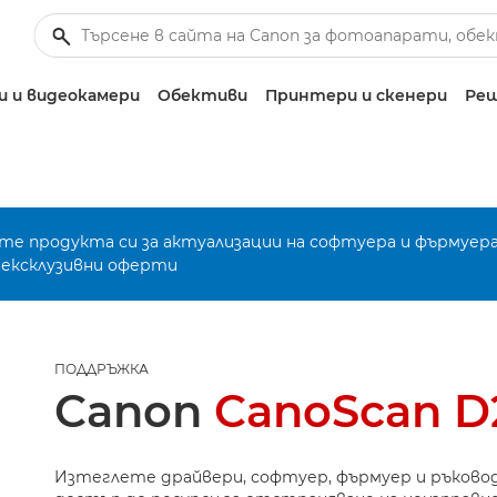
 и видеокамери
Обективи
Принтери и скенери
Реш
е продукта си за актуализации на софтуера и фърмуера
 ексклузивни оферти
ПОДДРЪЖКА
Canon
CanoScan 
Изтеглете драйвери, софтуер, фърмуер и ръково