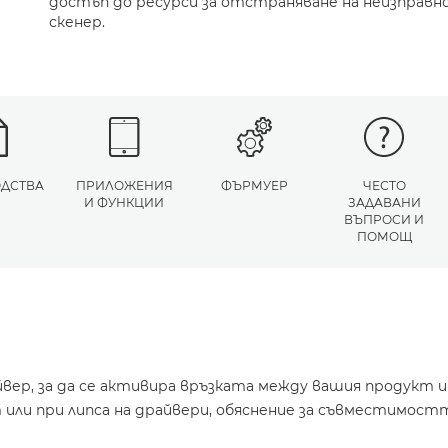
достъп до ресурси за отстраняване на неизправн
скенер.
ДСТВА
ПРИЛОЖЕНИЯ
ФЪРМУЕР
ЧЕСТО
И ФУНКЦИИ
ЗАДАВАНИ
ВЪПРОСИ И
ПОМОЩ
йвер, за да се активира връзката между вашия продукт 
или при липса на драйвери, обяснение за съвместимостт