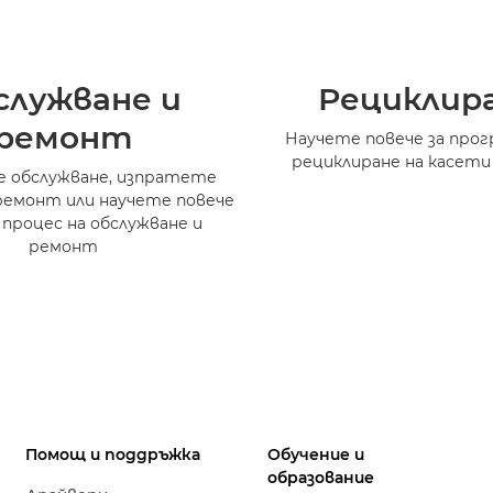
служване и
Рециклир
ремонт
Научете повече за прог
рециклиране на касети
 обслужване, изпратете
ремонт или научете повече
 процес на обслужване и
ремонт
Помощ и поддръжка
Обучение и
образование