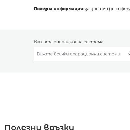
Полезна информация
: за достъп до софт
Вашата операционна система
Полезни връзки