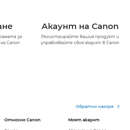
ане
Акаунт на Canon
рамата за
Регистрирайте вашия продукт и
 на Canon
управлявайте своя акаунт в Canon
Обратно нагоре
Относно Canon
Моят акаунт