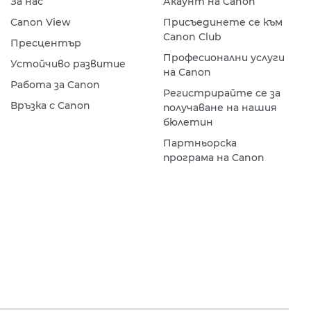
За нас
Акаунт на Canon
Canon View
Присъединете се към
Canon Club
Пресцентър
Професионални услуги
Устойчиво развитие
на Canon
Работа за Canon
Регистрирайте се за
Връзка с Canon
получаване на нашия
бюлетин
Партньорска
програма на Canon