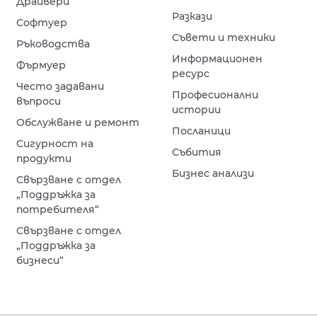
Драйвери
Разкази
Софтуер
Съвети и техники
Ръководства
Информационен
Фърмуер
ресурс
Често задавани
Професионални
въпроси
истории
Обслужване и ремонт
Посланици
Сигурност на
Събития
продукти
Бизнес анализи
Свързване с отдел
„Поддръжка за
потребителя“
Свързване с отдел
„Поддръжка за
бизнеси“