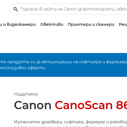
 и видеокамери
Обективи
Принтери и скенери
Реш
е продукта си за актуализации на софтуера и фърмуера
 ексклузивни оферти
ПОДДРЪЖКА
Canon
CanoScan 8
Изтеглете драйвери, софтуер, фърмуер и ръково