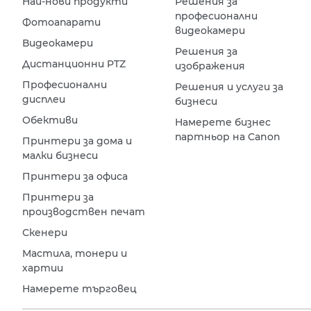
Най-нови продукти
Решения за
професионални
Фотоапарати
видеокамери
Видеокамери
Решения за
Дистанционни PTZ
изображения
Професионални
Решения и услуги за
дисплеи
бизнеси
Обективи
Намерете бизнес
партньор на Canon
Принтери за дома и
малки бизнеси
Принтери за офиса
Принтери за
производствен печат
Скенери
Мастила, тонери и
хартии
Намерете търговец