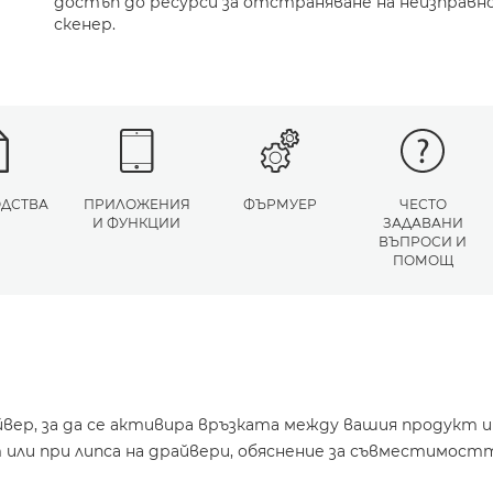
достъп до ресурси за отстраняване на неизправн
скенер.
ДСТВА
ПРИЛОЖЕНИЯ
ФЪРМУЕР
ЧЕСТО
И ФУНКЦИИ
ЗАДАВАНИ
ВЪПРОСИ И
ПОМОЩ
йвер, за да се активира връзката между вашия продукт 
или при липса на драйвери, обяснение за съвместимостт