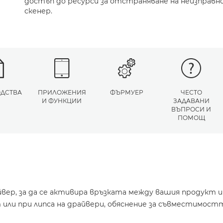
достъп до ресурси за отстраняване на неизправн
скенер.
ДСТВА
ПРИЛОЖЕНИЯ
ФЪРМУЕР
ЧЕСТО
И ФУНКЦИИ
ЗАДАВАНИ
ВЪПРОСИ И
ПОМОЩ
йвер, за да се активира връзката между вашия продукт 
или при липса на драйвери, обяснение за съвместимостт