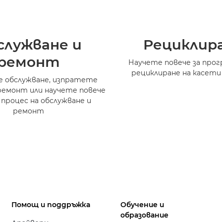
служване и
Рециклир
ремонт
Научете повече за прог
рециклиране на касети
 обслужване, изпратете
ремонт или научете повече
 процес на обслужване и
ремонт
Помощ и поддръжка
Обучение и
образование