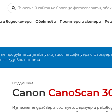
 и видеокамери
Обективи
Принтери и скенери
Реш
е продукта си за актуализации на софтуера и фърмуера
 ексклузивни оферти
ПОДДРЪЖКА
Canon
CanoScan 3
Изтеглете драйвери, софтуер, фърмуер и ръково