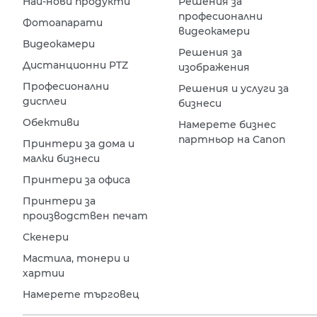
Най-нови продукти
Решения за
професионални
Фотоапарати
видеокамери
Видеокамери
Решения за
Дистанционни PTZ
изображения
Професионални
Решения и услуги за
дисплеи
бизнеси
Обективи
Намерете бизнес
партньор на Canon
Принтери за дома и
малки бизнеси
Принтери за офиса
Принтери за
производствен печат
Скенери
Мастила, тонери и
хартии
Намерете търговец