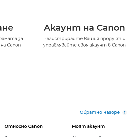
ане
Акаунт на Canon
рамата за
Регистрирайте вашия продукт и
 на Canon
управлявайте своя акаунт в Canon
Обратно нагоре
Относно Canon
Моят акаунт