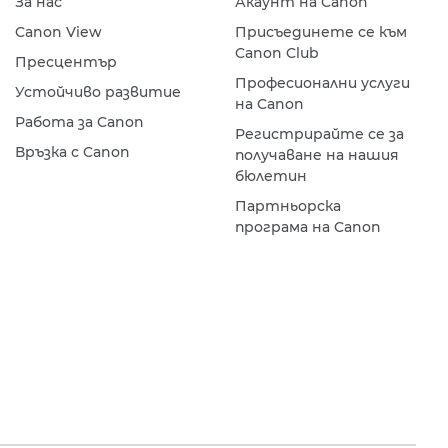
За нас
Акаунт на Canon
Canon View
Присъединете се към
Canon Club
Пресцентър
Професионални услуги
Устойчиво развитие
на Canon
Работа за Canon
Регистрирайте се за
Връзка с Canon
получаване на нашия
бюлетин
Партньорска
програма на Canon