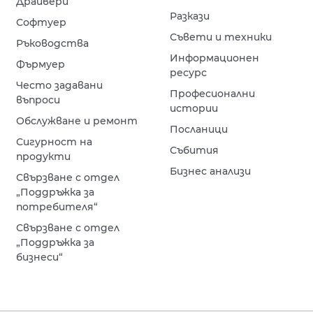
Драйвери
Разкази
Софтуер
Съвети и техники
Ръководства
Информационен
Фърмуер
ресурс
Често задавани
Професионални
въпроси
истории
Обслужване и ремонт
Посланици
Сигурност на
Събития
продукти
Бизнес анализи
Свързване с отдел
„Поддръжка за
потребителя“
Свързване с отдел
„Поддръжка за
бизнеси“