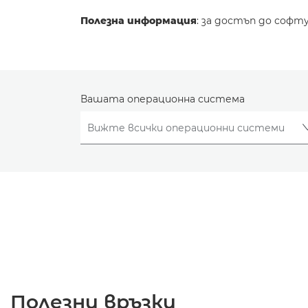
Полезна информация
: за достъп до софт
Вашата операционна система
Полезни връзки