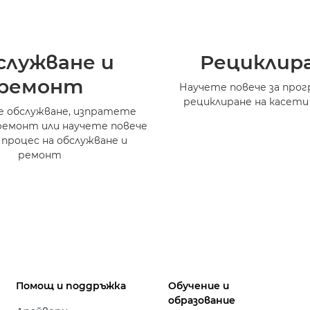
служване и
Рециклир
ремонт
Научете повече за прог
рециклиране на касети
 обслужване, изпратете
ремонт или научете повече
 процес на обслужване и
ремонт
Помощ и поддръжка
Обучение и
образование