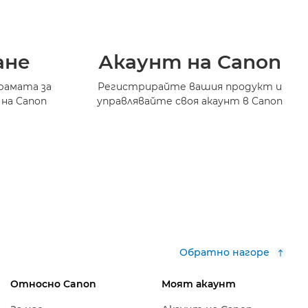
ане
Акаунт на Canon
рамата за
Регистрирайте вашия продукт и
 на Canon
управлявайте своя акаунт в Canon
Обратно нагоре
Относно Canon
Моят акаунт