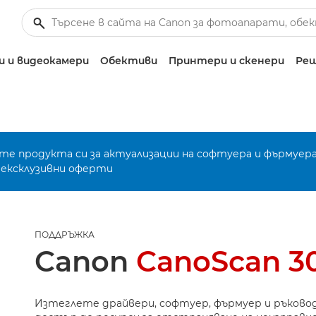
 и видеокамери
Обективи
Принтери и скенери
Реш
е продукта си за актуализации на софтуера и фърмуера
 ексклузивни оферти
ПОДДРЪЖКА
Canon
CanoScan 3
Изтеглете драйвери, софтуер, фърмуер и ръково