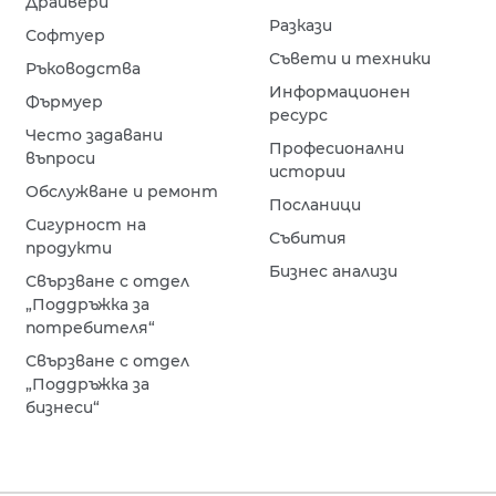
Драйвери
Разкази
Софтуер
Съвети и техники
Ръководства
Информационен
Фърмуер
ресурс
Често задавани
Професионални
въпроси
истории
Обслужване и ремонт
Посланици
Сигурност на
Събития
продукти
Бизнес анализи
Свързване с отдел
„Поддръжка за
потребителя“
Свързване с отдел
„Поддръжка за
бизнеси“