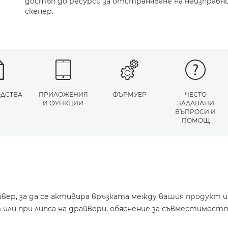
достъп до ресурси за отстраняване на неизправн
скенер.
ДСТВА
ПРИЛОЖЕНИЯ
ФЪРМУЕР
ЧЕСТО
И ФУНКЦИИ
ЗАДАВАНИ
ВЪПРОСИ И
ПОМОЩ
йвер, за да се активира връзката между вашия продукт 
или при липса на драйвери, обяснение за съвместимостт