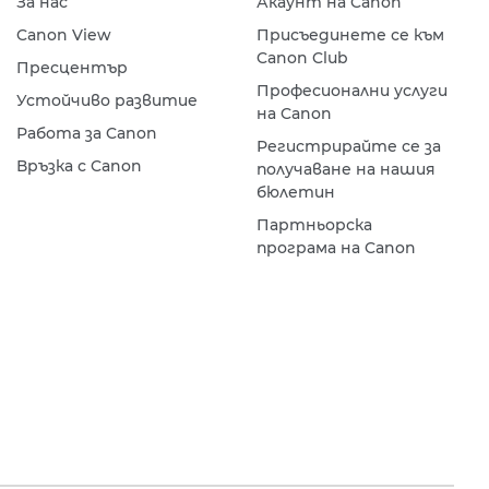
За нас
Акаунт на Canon
Canon View
Присъединете се към
Canon Club
Пресцентър
Професионални услуги
Устойчиво развитие
на Canon
Работа за Canon
Регистрирайте се за
Връзка с Canon
получаване на нашия
бюлетин
Партньорска
програма на Canon