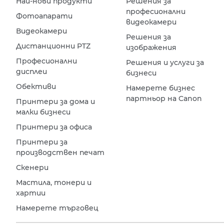
Най-нови продукти
Решения за
професионални
Фотоапарати
видеокамери
Видеокамери
Решения за
Дистанционни PTZ
изображения
Професионални
Решения и услуги за
дисплеи
бизнеси
Обективи
Намерете бизнес
партньор на Canon
Принтери за дома и
малки бизнеси
Принтери за офиса
Принтери за
производствен печат
Скенери
Мастила, тонери и
хартии
Намерете търговец