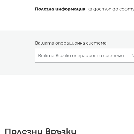
Полезна информация
: за достъп до софт
Вашата операционна система
Полезни връзки