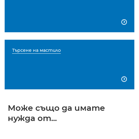

Търсене на мастило

Може също да имате
нужда от...