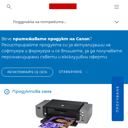
Canon Logo, back to ho
Поддръжка на потребителски продукти
Прев
Canon
Вече
притежавате продукт на Canon
?
Регистрирайте продукта си за актуализации на
софтуера и фърмуера и се впишете, за да получавате
персонализирани съвети и ексклузивни оферти
ОТХВЪРЛЯНЕ
РЕГИСТРИРАЙТЕ СЕ СЕГА
ПРОУЧВАНЕ
Продуктова гама
