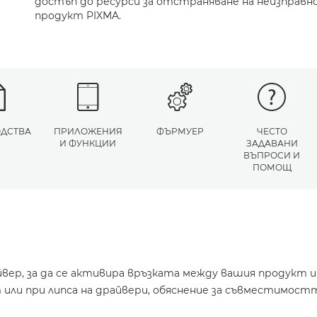
достъп до ресурси за отстраняване на неизправн
продукт PIXMA.
ДСТВА
ПРИЛОЖЕНИЯ
ФЪРМУЕР
ЧЕСТО
И ФУНКЦИИ
ЗАДАВАНИ
ВЪПРОСИ И
ПОМОЩ
йвер, за да се активира връзката между вашия продукт 
или при липса на драйвери, обяснение за съвместимостт