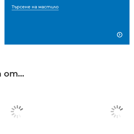
Търсене на мастило

от...