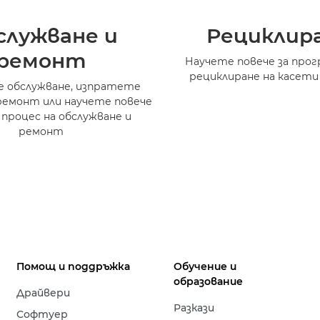
служване и
Рециклир
ремонт
Научете повече за прог
рециклиране на касети
 обслужване, изпратете
ремонт или научете повече
 процес на обслужване и
ремонт
Помощ и поддръжка
Обучение и
образование
Драйвери
Разкази
Софтуер