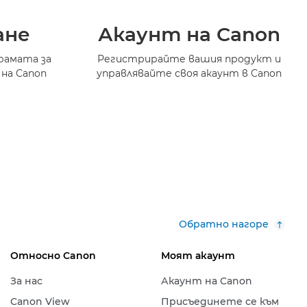
ане
Акаунт на Canon
рамата за
Регистрирайте вашия продукт и
 на Canon
управлявайте своя акаунт в Canon
Обратно нагоре
Относно Canon
Моят акаунт
За нас
Акаунт на Canon
Canon View
Присъединете се към