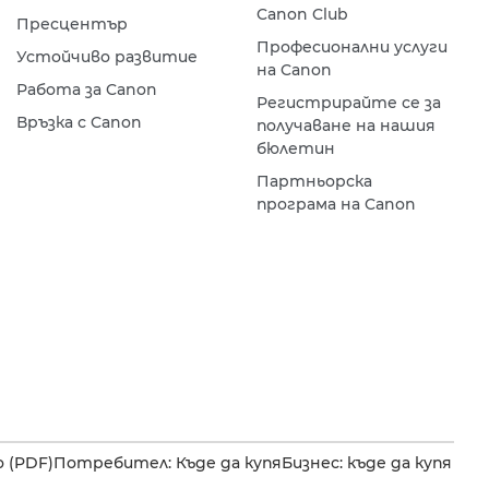
Canon Club
Пресцентър
Професионални услуги
Устойчиво развитие
на Canon
Работа за Canon
Регистрирайте се за
Връзка с Canon
получаване на нашия
бюлетин
Партньорска
програма на Canon
 (PDF)
Потребител: Къде да купя
Бизнес: къде да купя