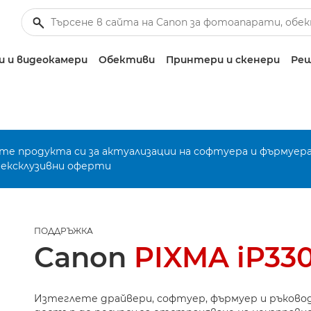
 и видеокамери
Обективи
Принтери и скенери
Реш
е продукта си за актуализации на софтуера и фърмуера
 ексклузивни оферти
ПОДДРЪЖКА
Canon
PIXMA iP33
Изтеглете драйвери, софтуер, фърмуер и ръково