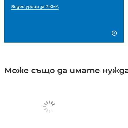
Видео уроци за PIXMA

Може също да имате нужда 