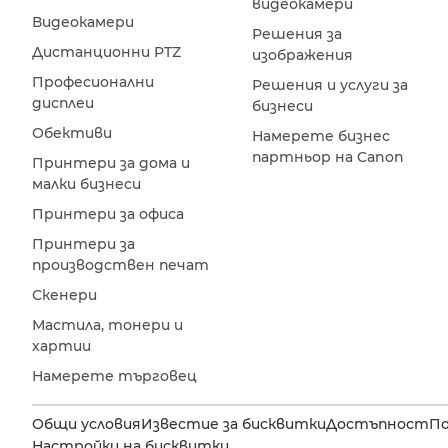
видеокамери
Видеокамери
Решения за
Дистанционни PTZ
изображения
Професионални
Решения и услуги за
дисплеи
бизнеси
Обективи
Намерете бизнес
партньор на Canon
Принтери за дома и
малки бизнеси
Принтери за офиса
Принтери за
производствен печат
Скенери
Мастила, тонери и
хартии
Намерете търговец
Общи условия
Известие за бисквитки
Достъпност
П
Настройки на бисквитки