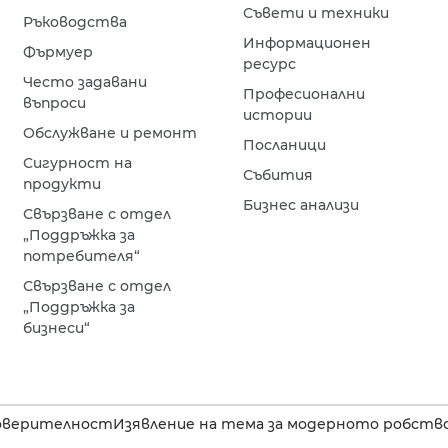
Съвети и техники
Ръководства
Информационен
Фърмуер
ресурс
Често задавани
Професионални
въпроси
истории
Обслужване и ремонт
Посланици
Сигурност на
Събития
продукти
Бизнес анализи
Свързване с отдел
„Поддръжка за
потребителя“
Свързване с отдел
„Поддръжка за
бизнеси“
оверителност
Изявление на тема за модерното робство