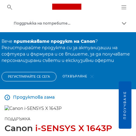
Canon Logo, back to ho
Поддръжка на потребителски продукти
Прев
Canon
Вече
притежавате продукт на Canon
?
Регистрирайте продукта си за актуализации на
софтуера и фърмуера и се впишете, за да получавате
персонализирани съвети и ексклузивни оферти
ОТХВЪРЛЯНЕ
РЕГИСТРИРАЙТЕ СЕ СЕГА
ПРОУЧВАНЕ
Продуктова гама

ПОДДРЪЖКА
Canon
i-SENSYS X 1643P