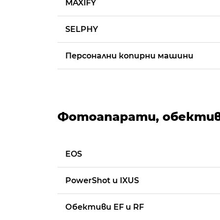
MAXIFY
SELPHY
Персонални копирни машини
Фотоапарати, обектив
EOS
PowerShot и IXUS
Обективи EF и RF