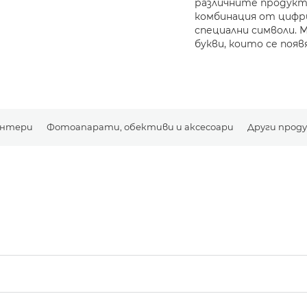
различните продукти
комбинация от цифри
специални символи. 
букви, които се появ
нтери
Фотоапарати, обективи и аксесоари
Други прод