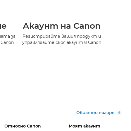
не
Акаунт на Canon
мата за
Регистрирайте вашия продукт и
 Canon
управлявайте своя акаунт в Canon
Обратно нагоре
Относно Canon
Моят акаунт