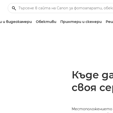
 и видеокамери
Обективи
Принтери и скенери
Реш
Къде д
своя с
Местоположението н