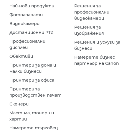
Най-нови продукти
Решения за
професионални
Фотоапарати
видеокамери
Видеокамери
Решения за
Дистанционни PTZ
изображения
Професионални
Решения и услуги за
дисплеи
бизнеси
Обективи
Намерете бизнес
партньор на Canon
Принтери за дома и
малки бизнеси
Принтери за офиса
Принтери за
производствен печат
Скенери
Мастила, тонери и
хартии
Намерете търговец