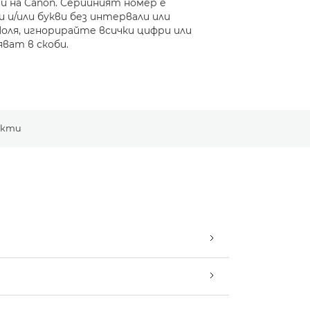
 на Canon. Серийният номер е
 и/или букви без интервали или
Моля, игнорирайте всички цифри или
яват в скоби.
укти