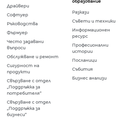
образование
Драйвери
Разкази
Софтуер
Съвети и техники
Ръководства
Информационен
Фърмуер
ресурс
Често задавани
Професионални
въпроси
истории
Обслужване и ремонт
Посланици
Сигурност на
Събития
продукти
Бизнес анализи
Свързване с отдел
„Поддръжка за
потребителя“
Свързване с отдел
„Поддръжка за
бизнеси“