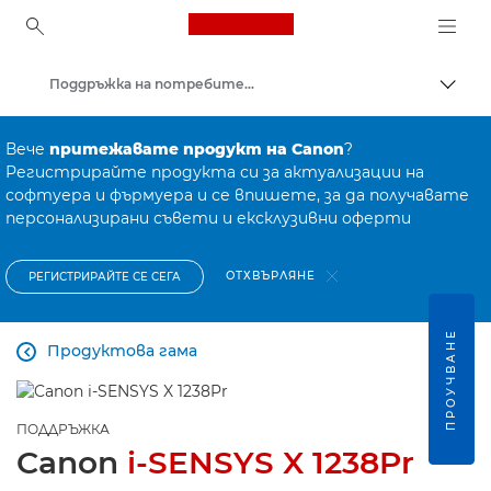
Canon Logo, back to ho
Поддръжка на потребителски продукти
Прев
Canon
Вече
притежавате продукт на Canon
?
Регистрирайте продукта си за актуализации на
софтуера и фърмуера и се впишете, за да получавате
персонализирани съвети и ексклузивни оферти
ОТХВЪРЛЯНЕ
РЕГИСТРИРАЙТЕ СЕ СЕГА
ПРОУЧВАНЕ
Продуктова гама

ПОДДРЪЖКА
Canon
i-SENSYS X 1238Pr