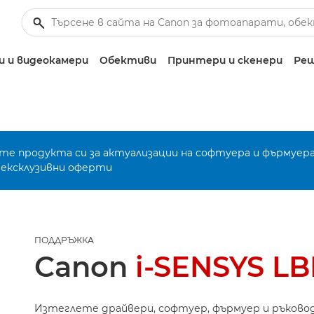
 и видеокамери
Обективи
Принтери и скенери
Реш
е продукта си за актуализации на софтуера и фърмуера
 ексклузивни оферти
ПОДДРЪЖКА
Canon
i-SENSYS L
Изтеглете драйвери, софтуер, фърмуер и ръково