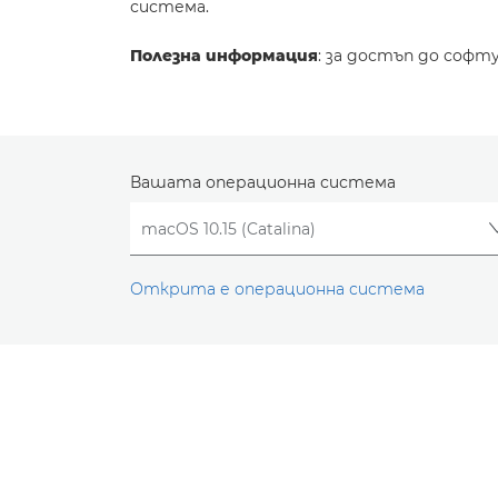
система.
Полезна информация
: за достъп до софт
Вашата операционна система
Открита е операционна система