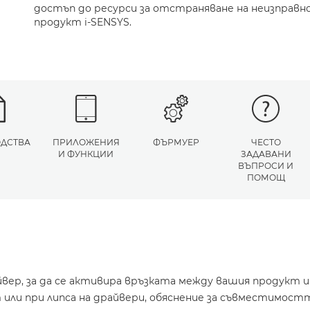
достъп до ресурси за отстраняване на неизправн
продукт i-SENSYS.
ДСТВА
ПРИЛОЖЕНИЯ
ФЪРМУЕР
ЧЕСТО
И ФУНКЦИИ
ЗАДАВАНИ
ВЪПРОСИ И
ПОМОЩ
йвер, за да се активира връзката между вашия продукт 
или при липса на драйвери, обяснение за съвместимостт