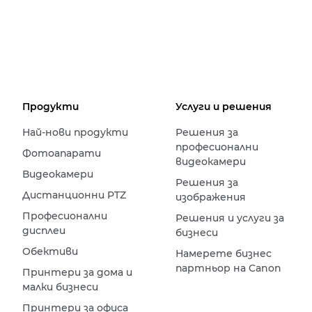
Продукти
Услуги и решения
Най-нови продукти
Решения за
професионални
Фотоапарати
видеокамери
Видеокамери
Решения за
Дистанционни PTZ
изображения
Професионални
Решения и услуги за
дисплеи
бизнеси
Обективи
Намерете бизнес
партньор на Canon
Принтери за дома и
малки бизнеси
Принтери за офиса