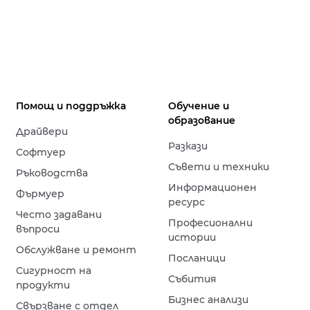
Помощ и поддръжка
Обучение и
образование
Драйвери
Разкази
Софтуер
Съвети и техники
Ръководства
Информационен
Фърмуер
ресурс
Често задавани
Професионални
въпроси
истории
Обслужване и ремонт
Посланици
Сигурност на
Събития
продукти
Бизнес анализи
Свързване с отдел