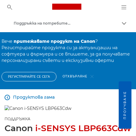
Canon Logo, back to ho
Поддръжка на потребителски продукти
Прев
Canon
Вече
притежавате продукт на Canon
?
Регистрирайте продукта си за актуализации на
софтуера и фърмуера и се впишете, за да получавате
персонализирани съвети и ексклузивни оферти
ОТХВЪРЛЯНЕ
РЕГИСТРИРАЙТЕ СЕ СЕГА
ПРОУЧВАНЕ
Продуктова гама

ПОДДРЪЖКА
Canon
i-SENSYS LBP663Cdw