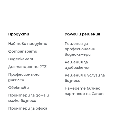
Продукти
Услуги и решения
Най-нови продукти
Решения за
професионални
Фотоапарати
видеокамери
Видеокамери
Решения за
Дистанционни PTZ
изображения
Професионални
Решения и услуги за
дисплеи
бизнеси
Обективи
Намерете бизнес
партньор на Canon
Принтери за дома и
малки бизнеси
Принтери за офиса