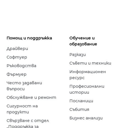
Помощ и поддръжка
Обучение и
образование
Драйвери
Разкази
Софтуер
Съвети и техники
Ръководства
Информационен
Фърмуер
ресурс
Често задавани
Професионални
въпроси
истории
Обслужване и ремонт
Посланици
Сигурност на
Събития
продукти
Бизнес анализи
Свързване с отдел
„Поддръжка за