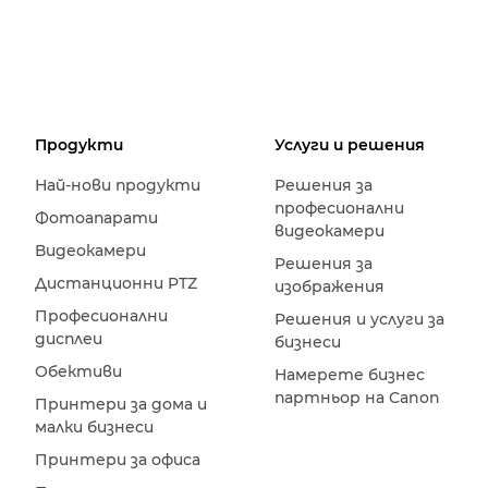
Продукти
Услуги и решения
Най-нови продукти
Решения за
професионални
Фотоапарати
видеокамери
Видеокамери
Решения за
Дистанционни PTZ
изображения
Професионални
Решения и услуги за
дисплеи
бизнеси
Обективи
Намерете бизнес
партньор на Canon
Принтери за дома и
малки бизнеси
Принтери за офиса