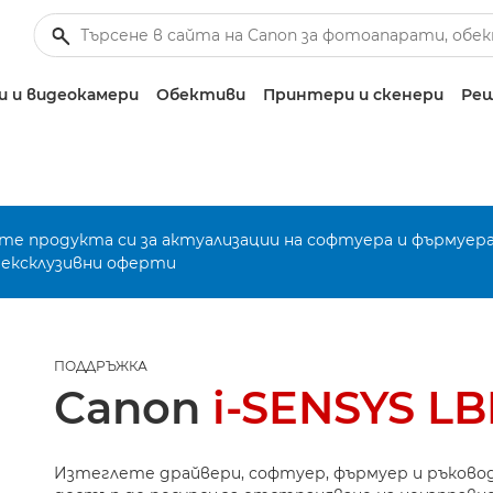
 и видеокамери
Обективи
Принтери и скенери
Реш
е продукта си за актуализации на софтуера и фърмуера
 ексклузивни оферти
ПОДДРЪЖКА
Canon
i-SENSYS L
Изтеглете драйвери, софтуер, фърмуер и ръково