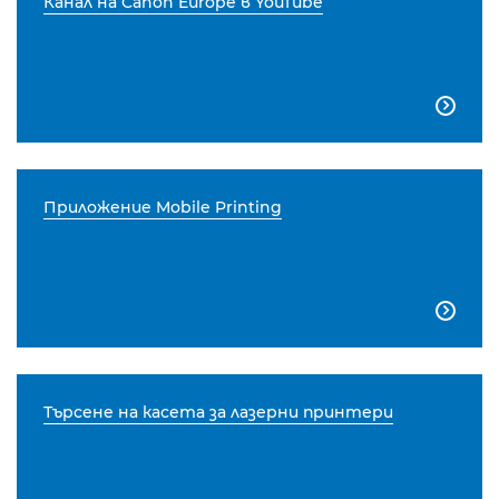
Канал на Canon Europe в YouTube

Приложение Mobile Printing

Търсене на касета за лазерни принтери