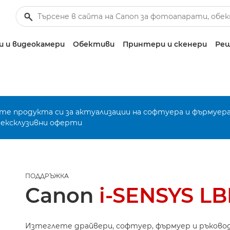
 и видеокамери
Обективи
Принтери и скенери
Реш
е продукта си за актуализации на софтуера и фърмуера
 ексклузивни оферти
ПОДДРЪЖКА
Canon
i-SENSYS LB
Изтеглете драйвери, софтуер, фърмуер и ръково