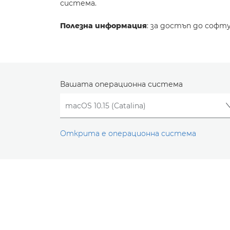
система.
Полезна информация
: за достъп до софт
Вашата операционна система
Открита е операционна система