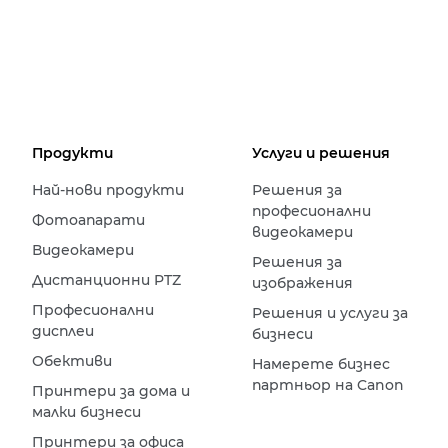
Продукти
Услуги и решения
Най-нови продукти
Решения за
професионални
Фотоапарати
видеокамери
Видеокамери
Решения за
Дистанционни PTZ
изображения
Професионални
Решения и услуги за
дисплеи
бизнеси
Обективи
Намерете бизнес
партньор на Canon
Принтери за дома и
малки бизнеси
Принтери за офиса