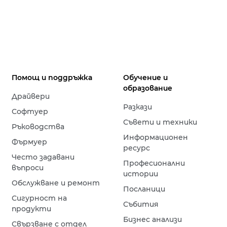
Помощ и поддръжка
Обучение и
образование
Драйвери
Разкази
Софтуер
Съвети и техники
Ръководства
Информационен
Фърмуер
ресурс
Често задавани
Професионални
въпроси
истории
Обслужване и ремонт
Посланици
Сигурност на
Събития
продукти
Бизнес анализи
Свързване с отдел