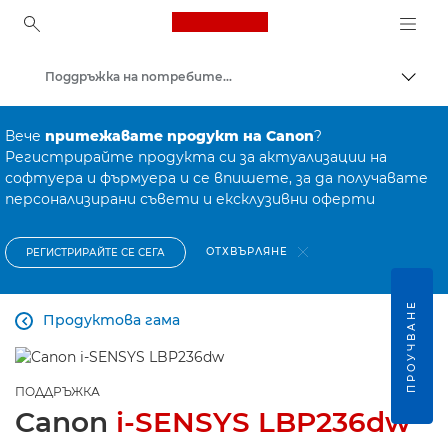
Canon Logo, back to ho
Поддръжка на потребителски продукти
Прев
Canon
Вече
притежавате продукт на Canon
?
Регистрирайте продукта си за актуализации на
софтуера и фърмуера и се впишете, за да получавате
персонализирани съвети и ексклузивни оферти
ОТХВЪРЛЯНЕ
РЕГИСТРИРАЙТЕ СЕ СЕГА
ПРОУЧВАНЕ
Продуктова гама

ПОДДРЪЖКА
Canon
i-SENSYS LBP236dw