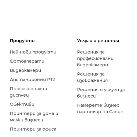
Продукти
Услуги и решения
Най-нови продукти
Решения за
професионални
Фотоапарати
видеокамери
Видеокамери
Решения за
Дистанционни PTZ
изображения
Професионални
Решения и услуги за
дисплеи
бизнеси
Обективи
Намерете бизнес
партньор на Canon
Принтери за дома и
малки бизнеси
Принтери за офиса