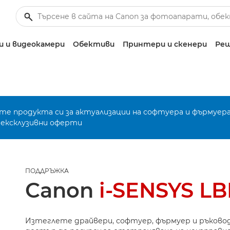
 и видеокамери
Обективи
Принтери и скенери
Реш
е продукта си за актуализации на софтуера и фърмуера
 ексклузивни оферти
ПОДДРЪЖКА
Canon
i-SENSYS L
Изтеглете драйвери, софтуер, фърмуер и ръково