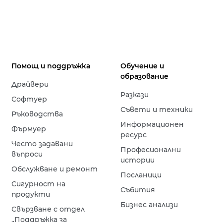
Помощ и поддръжка
Обучение и
образование
Драйвери
Разкази
Софтуер
Съвети и техники
Ръководства
Информационен
Фърмуер
ресурс
Често задавани
Професионални
въпроси
истории
Обслужване и ремонт
Посланици
Сигурност на
Събития
продукти
Бизнес анализи
Свързване с отдел
„Поддръжка за