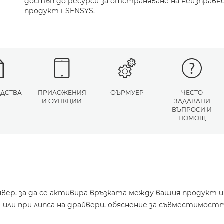
достъп до ресурси за отстраняване на неизправн
продукт i-SENSYS.
ДСТВА
ПРИЛОЖЕНИЯ
ФЪРМУЕР
ЧЕСТО
И ФУНКЦИИ
ЗАДАВАНИ
ВЪПРОСИ И
ПОМОЩ
йвер, за да се активира връзката между вашия продукт 
или при липса на драйвери, обяснение за съвместимостт