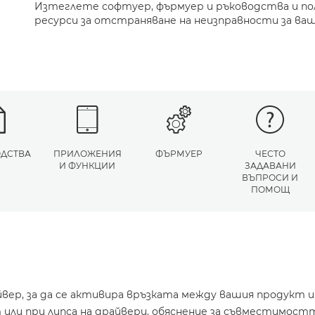
Изтеглете софтуер, фърмуер и ръководства и п
ресурси за отстраняване на неизправности за ва
ДСТВА
ПРИЛОЖЕНИЯ
ФЪРМУЕР
ЧЕСТО
И ФУНКЦИИ
ЗАДАВАНИ
ВЪПРОСИ И
ПОМОЩ
йвер, за да се активира връзката между вашия продукт 
или при липса на драйвери, обяснение за съвместимостт