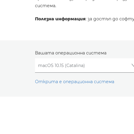
система.
Полезна информация
: за достъп до софт
Вашата операционна система
Открита е операционна система