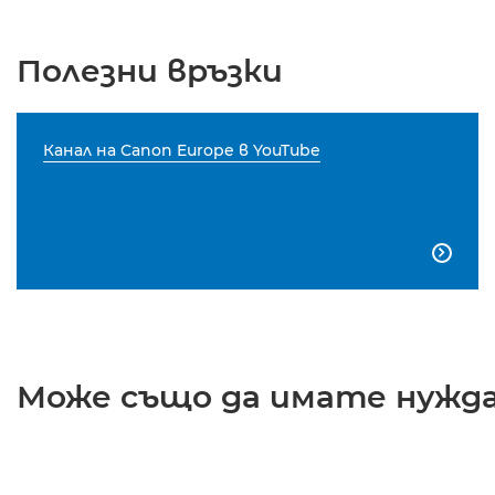
Полезни връзки
Канал на Canon Europe в YouTube

Може също да имате нужда 