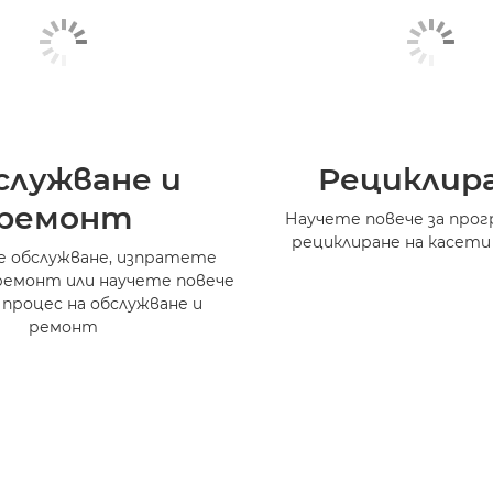
служване и
Рециклир
ремонт
Научете повече за прог
рециклиране на касети
 обслужване, изпратете
ремонт или научете повече
 процес на обслужване и
ремонт