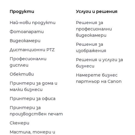
Продукти
Услуги и решения
Най-нови продукти
Решения за
професионални
Фотоапарати
видеокамери
Видеокамери
Решения за
Дистанционни PTZ
изображения
Професионални
Решения и услуги за
дисплеи
бизнеси
Обективи
Намерете бизнес
партньор на Canon
Принтери за дома и
малки бизнеси
Принтери за офиса
Принтери за
производствен печат
Скенери
Мастила, тонери и