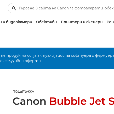
 и видеокамери
Обективи
Принтери и скенери
Реш
е продукта си за актуализации на софтуера и фърмуера
 ексклузивни оферти
ПОДДРЪЖКА
Canon
Bubble Jet 