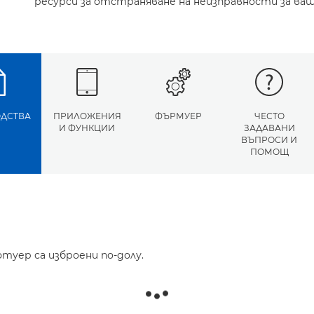
ресурси за отстраняване на неизправности за ва
ДСТВА
ПРИЛОЖЕНИЯ
ФЪРМУЕР
ЧЕСТО
И ФУНКЦИИ
ЗАДАВАНИ
ВЪПРОСИ И
ПОМОЩ
туер са изброени по-долу.