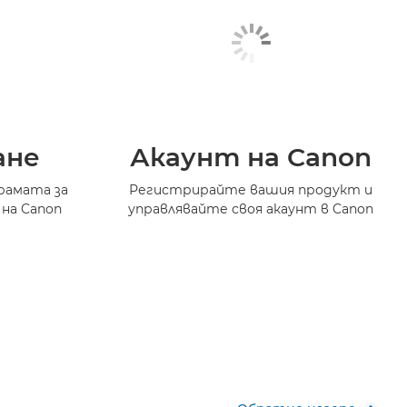
ане
Акаунт на Canon
рамата за
Регистрирайте вашия продукт и
 на Canon
управлявайте своя акаунт в Canon