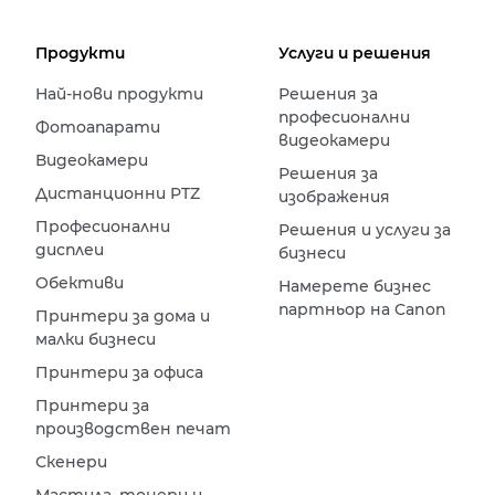
Продукти
Услуги и решения
Най-нови продукти
Решения за
професионални
Фотоапарати
видеокамери
Видеокамери
Решения за
Дистанционни PTZ
изображения
Професионални
Решения и услуги за
дисплеи
бизнеси
Обективи
Намерете бизнес
партньор на Canon
Принтери за дома и
малки бизнеси
Принтери за офиса
Принтери за
производствен печат
Скенери