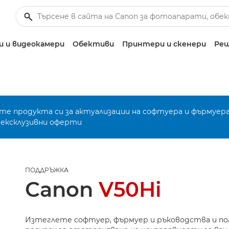
 и видеокамери
Обективи
Принтери и скенери
Реш
е продукта си за актуализации на софтуера и фърмуера
 ексклузивни оферти
ПОДДРЪЖКА
Canon
V50Hi
Изтеглете софтуер, фърмуер и ръководства и п