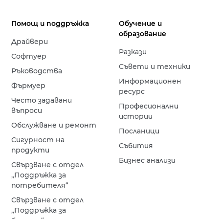
Помощ и поддръжка
Обучение и
образование
Драйвери
Разкази
Софтуер
Съвети и техники
Ръководства
Информационен
Фърмуер
ресурс
Често задавани
Професионални
въпроси
истории
Обслужване и ремонт
Посланици
Сигурност на
Събития
продукти
Бизнес анализи
Свързване с отдел
„Поддръжка за
потребителя“
Свързване с отдел
„Поддръжка за