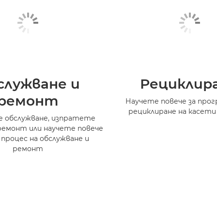
служване и
Рециклир
ремонт
Научете повече за прог
рециклиране на касети
 обслужване, изпратете
ремонт или научете повече
 процес на обслужване и
ремонт