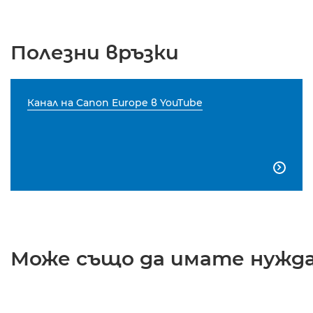
Полезни връзки
Канал на Canon Europe в YouTube

Може също да имате нужда 