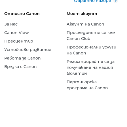
Обратно нагоре
Относно Canon
Моят акаунт
За нас
Акаунт на Canon
Canon View
Присъединете се към
Canon Club
Пресцентър
Професионални услуги
Устойчиво развитие
на Canon
Работа за Canon
Регистрирайте се за
Връзка с Canon
получаване на нашия
бюлетин
Партньорска
програма на Canon