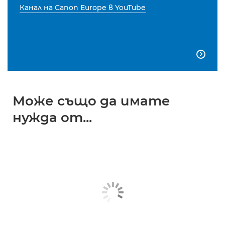
Канал на Canon Europe в YouTube

Може също да имате
нужда от...