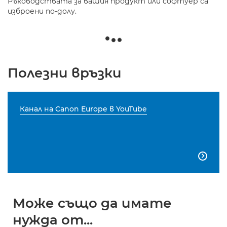
Ръководствата за вашия продукт или софтуер са
изброени по-долу.
Полезни връзки
Канал на Canon Europe в YouTube

Може също да имате
нужда от...