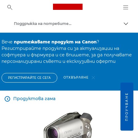
Canon Logo, back to ho
Поддръжка на потребителски продукти
Прев
Canon
Вече
притежавате продукт на Canon
?
Регистрирайте продукта си за актуализации на
софтуера и фърмуера и се впишете, за да получавате
персонализирани съвети и ексклузивни оферти
ОТХВЪРЛЯНЕ
РЕГИСТРИРАЙТЕ СЕ СЕГА
ПРОУЧВАНЕ
Продуктова гама
