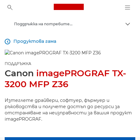
Canon Logo, back to ho
Поддръжка на потребителски продукти
Прев
Canon
Продуктова гама

ПОДДРЪЖКА
Canon
imagePROGRAF TX-
3200 MFP Z36
Изтеглете драйвери, софтуер, фърмуер и
ръководства и получете достъп до ресурси за
отстраняване на неизправности за вашия продукт
imagePROGRAF.