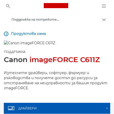
Canon Logo, back to ho
Поддръжка на потребителски продукти
Прев
Canon
Продуктова гама

ПОДДРЪЖКА
Canon
imageFORCE C611Z
Изтеглете драйвери, софтуер, фърмуер и
ръководства и получете достъп до ресурси за
отстраняване на неизправности за вашия продукт
imageFORCE.
ДРАЙВЕРИ
+