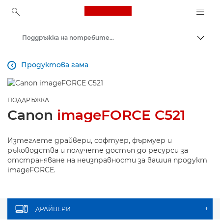
Canon Logo, back to ho
Поддръжка на потребителски продукти
Прев
Canon
Продуктова гама

ПОДДРЪЖКА
Canon
imageFORCE C521
Изтеглете драйвери, софтуер, фърмуер и
ръководства и получете достъп до ресурси за
отстраняване на неизправности за вашия продукт
imageFORCE.
ДРАЙВЕРИ
+