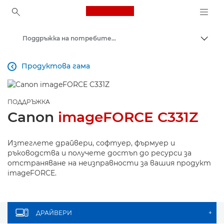
Canon Logo, back to ho
Поддръжка на потребителски продукти
Прев
Canon
Продуктова гама

ПОДДРЪЖКА
Canon
imageFORCE C331Z
Изтеглете драйвери, софтуер, фърмуер и
ръководства и получете достъп до ресурси за
отстраняване на неизправности за вашия продукт
imageFORCE.
ДРАЙВЕРИ
+