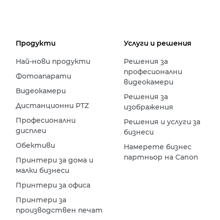
Продукти
Услуги и решения
Най-нови продукти
Решения за
професионални
Фотоапарати
видеокамери
Видеокамери
Решения за
Дистанционни PTZ
изображения
Професионални
Решения и услуги за
дисплеи
бизнеси
Обективи
Намерете бизнес
партньор на Canon
Принтери за дома и
малки бизнеси
Принтери за офиса
Принтери за
производствен печат