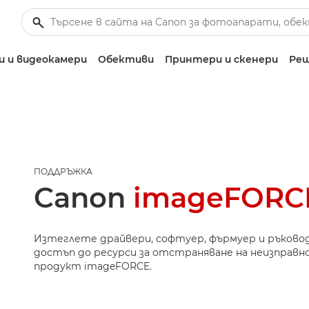
 и видеокамери
Обективи
Принтери и скенери
Реш
ПОДДРЪЖКА
Canon
imageFORCE
Изтеглете драйвери, софтуер, фърмуер и ръково
достъп до ресурси за отстраняване на неизправн
продукт imageFORCE.