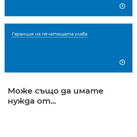

Гаранция на печатащата глава

Може също да имате
нужда от...