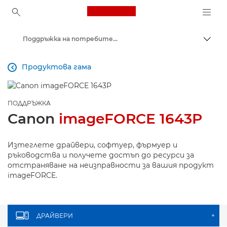
Canon Logo, back to ho
Поддръжка на потребителски продукти
Прев
Canon
Продуктова гама

ПОДДРЪЖКА
Canon
imageFORCE 1643P
Изтеглете драйвери, софтуер, фърмуер и
ръководства и получете достъп до ресурси за
отстраняване на неизправности за вашия продукт
imageFORCE.
ДРАЙВЕРИ
+