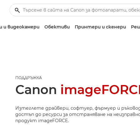
 и видеокамери
Обективи
Принтери и скенери
Реш
ПОДДРЪЖКА
Canon
imageFORCE
Изтеглете драйвери, софтуер, фърмуер и ръково
достъп до ресурси за отстраняване на неизправн
продукт imageFORCE.