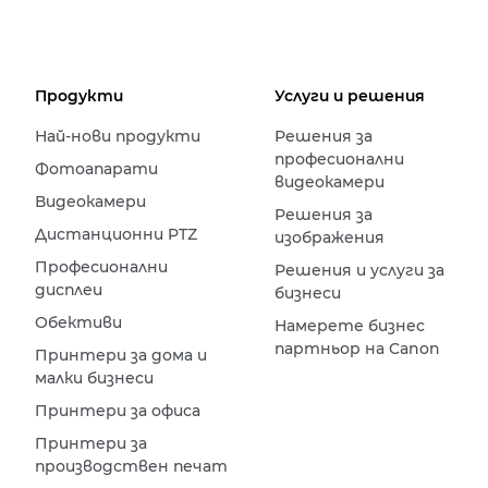
Продукти
Услуги и решения
Най-нови продукти
Решения за
професионални
Фотоапарати
видеокамери
Видеокамери
Решения за
Дистанционни PTZ
изображения
Професионални
Решения и услуги за
дисплеи
бизнеси
Обективи
Намерете бизнес
партньор на Canon
Принтери за дома и
малки бизнеси
Принтери за офиса
Принтери за
производствен печат