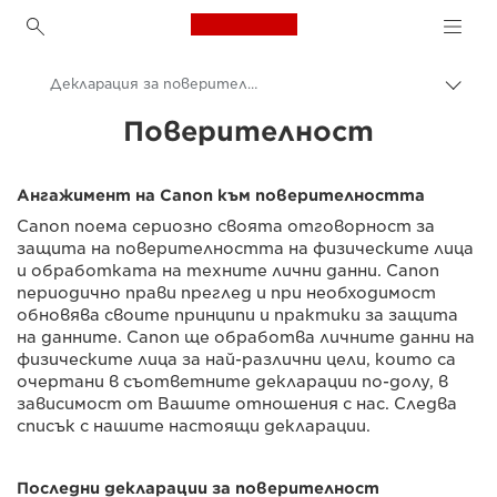
Canon Logo, back to h
Декларация за поверителност
Прев
на
Canon
Поверителност
„bre
нави
Доверителен център за поверителност
Ангажимент на Canon към поверителността
Canon поема сериозно своята отговорност за
защита на поверителността на физическите лица
и обработката на техните лични данни. Canon
периодично прави преглед и при необходимост
обновява своите принципи и практики за защита
на данните. Canon ще обработва личните данни на
физическите лица за най-различни цели, които са
очертани в съответните декларации по-долу, в
зависимост от Вашите отношения с нас. Следва
списък с нашите настоящи декларации.
Последни декларации за поверителност