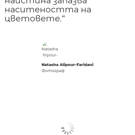
наистина запазва
наситеността на
цветовете.“
Natasha Alipour-Faridani
Фотограф