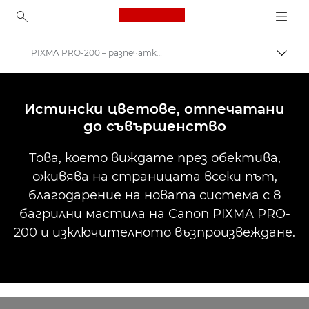
Canon Logo, back to ho
PIXMA PRO-200 – разпечатки на снимки в ярки цветове
Прев
Canon
Принтери на Canon
Истински цветове, отпечатани
до съвършенство
Canon PIXMA PRO-200
Това, което виждате през обектива,
оживява на страницата всеки път,
благодарение на новата система с 8
багрилни мастила на Canon PIXMA PRO-
200 и изключителното възпроизвеждане.