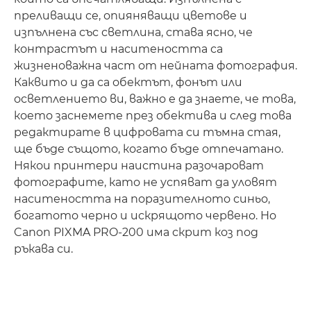
преливащи се, опияняващи цветове и
изпълнена със светлина, става ясно, че
контрастът и наситеността са
жизненоважна част от нейната фотография.
Каквито и да са обектът, фонът или
осветлението ви, важно е да знаете, че това,
което заснемете през обектива и след това
редактирате в цифровата си тъмна стая,
ще бъде същото, когато бъде отпечатано.
Някои принтери наистина разочароват
фотографите, като не успяват да уловят
наситеността на поразителното синьо,
богатото черно и искрящото червено. Но
Canon PIXMA PRO-200 има скрит коз под
ръкава си.