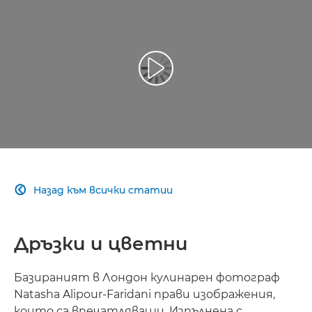
Възпроизведете видео
Назад към всички статии

Дръзки и цветни
Базираният в Лондон кулинарен фотограф
Natasha Alipour-Faridani прави изображения,
които са впечатляващи. Изпълнена с