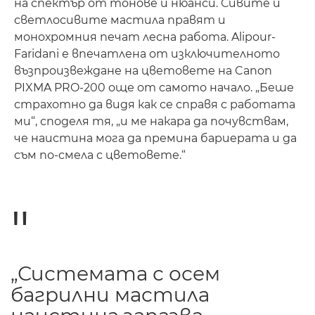
на спектър от тонове и нюанси. Сивите и
светлосивите мастила правят и
монохромния печат лесна работа. Alipour-
Faridani е впечатлена от изключителното
възпроизвеждане на цветовете на Canon
PIXMA PRO-200 още от самото начало. „Беше
страхотно да видя как се справя с работата
ми“, споделя тя, „и ме накара да почувствам,
че наистина мога да премина бариерата и да
съм по-смела с цветовете.“
„Системата с осем
багрилни мастила