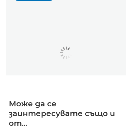
Може да се
заинтересувате също и
от...