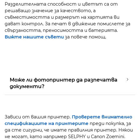
Разделителната способност и цветът са от
решаващо значение за качеството, а
съвместимостта и размерът на хартията ви
дават контрол. За печат в движение помислете за
свързаността, преносимостта и батерията.
Вижте нашите съвети
за повече помощ.
Може ли фотопринтер да разпечатва
документи?
Зависи от вашия принтер.
Проверете внимателно
спецификациите на принтерите
преди покупка, за
да сте сигурни, че имате правилния принтер. Някои
не могат, като например SELPHY и Canon Zoemini.