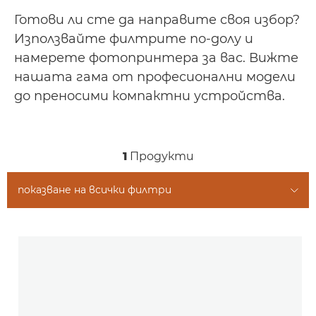
Готови ли сте да направите своя избор?
Използвайте филтрите по-долу и
намерете фотопринтера за вас. Вижте
нашата гама от професионални модели
до преносими компактни устройства.
1
Продукти
показване на всички филтри