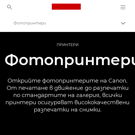
Canon Logo, back to ho
Фотопринтери
Прев
Canon
ПРИНТЕРИ
Принтери на Canon
Фотопринтер
Открийте фотопринтерите на Canon.
От печатане в движение до разпечатки
по стандартите на галерия, всички
принтери осигуряват висококачествени
разпечатки на снимки.