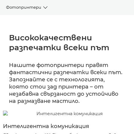
Фотопринтери
Предимства
Висококачествени
Фотопринтери
разпечатки всеки път
Поддръжка
Нашите фотопринтери правят
Абонаменти за мастило
фантастични разпечатки всеки път.
Запознайте се с технологията,
Често задавани въпроси
която стои зад принтера – от
незабавна свързаност до устойчиво
на размазване мастило.
Интелигентна комуникация