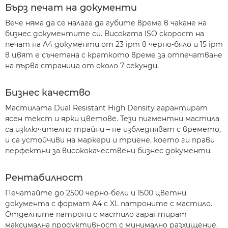
Бърз печат на документи
Вече няма да се налага да губите време в чакане на
бизнес документите си. Високата ISO скорост на
печат на A4 документи от 23 ipm в черно-бяло и 15 ipm
в цвят е съчетана с краткото време за отпечатване
на първа страница от около 7 секунди.
Бизнес качество
Мастилата Dual Resistant High Density гарантират
ясен текст и ярки цветове. Тези пигментни мастила
са изключително трайни – не избледняват с времето,
и са устойчиви на маркери и триене, което ги прави
перфектни за висококачествени бизнес документи.
Рентабилност
Печатайте до 2500 черно-бели и 1500 цветни
документа с формат A4 с XL патроните с мастило.
Отделните патрони с мастило гарантират
максимална продуктивност с минимално разхищение.