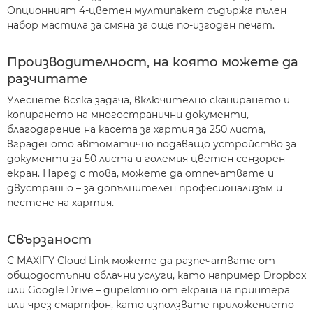
Опционният 4-цветен мултипакет съдържа пълен
набор мастила за смяна за още по-изгоден печат.
Производителност, на която можете да
разчитате
Улеснете всяка задача, включително сканирането и
копирането на многостранични документи,
благодарение на касета за хартия за 250 листа,
вграденото автоматично подаващо устройство за
документи за 50 листа и големия цветен сензорен
екран. Наред с това, можете да отпечатвате и
двустранно – за допълнителен професионализъм и
пестене на хартия.
Свързаност
С MAXIFY Cloud Link можете да разпечатвате от
общодостъпни облачни услуги, като например Dropbox
или Google Drive – директно от екрана на принтера
или чрез смартфон, като използвате приложението