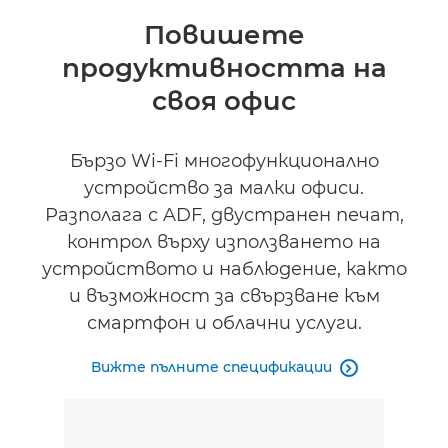
Преглед
Повишете
продуктивността на
Спецификации
своя офис
Поддръжка
Бързо Wi-Fi многофункционално
КУПЕТЕ МАСТИЛО
устройство за малки офиси.
Разполага с ADF, двустранен печат,
контрол върху използването на
устройството и наблюдение, както
и възможност за свързване към
смартфон и облачни услуги.
Вижте пълните спецификации
