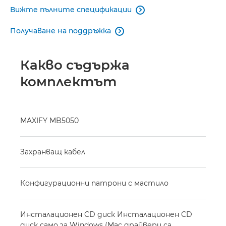
Вижте пълните спецификации

Получаване на поддръжка

Какво съдържа
комплектът
MAXIFY MB5050
Захранващ кабел
Конфигурационни патрони с мастило
Инсталационен CD диск Инсталационен CD
диск само за Windows (Mac драйвери са