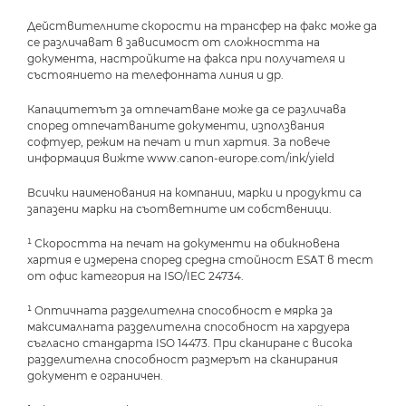
Действителните скорости на трансфер на факс може да
се различават в зависимост от сложността на
документа, настройките на факса при получателя и
състоянието на телефонната линия и др.
Капацитетът за отпечатване може да се различава
според отпечатваните документи, използвания
софтуер, режим на печат и тип хартия. За повече
информация вижте www.canon-europe.com/ink/yield
Всички наименования на компании, марки и продукти са
запазени марки на съответните им собственици.
¹ Скоростта на печат на документи на обикновена
хартия е измерена според средна стойност ESAT в тест
от офис категория на ISO/IEC 24734.
¹ Оптичната разделителна способност е мярка за
максималната разделителна способност на хардуера
съгласно стандарта ISO 14473. При сканиране с висока
разделителна способност размерът на сканирания
документ е ограничен.