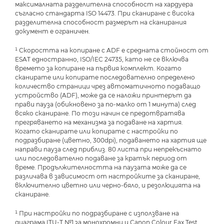
максималната разделителна способност на хардуера
съгласно стандарта ISO 14473. При сканиране с висока
разделителна способност размерът на сканирания
документ е ограничен.
¹ Скоростта на копиране с ADF е средната стойност от
ESAT едностранно, ISO/IEC 24735, като не се включва
времето за копиране на първия комплект. Когато
сканирате или копирате последователно определено
количество страници чрез автоматичното подаващо
устройство (ADF), може да се наложи принтерът да
прави пауза (обикновено за по-малко от 1 минута) след
всяко сканиране. По този начин се предотвратява
прегряването на механизма за подаване на хартия.
Когато сканирате или копирате с настройки по
подразбиране (цветно, 300dpi), подаването на хартия ще
направи пауза след приблиз. 80 листа при непрекъснато
или последователно подаване за кратък период от
време. Продължителността на паузата може да се
различава в зависимост от настройките за сканиране,
включително цветно или черно-бяло, и резолюцията на
сканиране.
¹ При настройки по подразбиране с използване на
диаграма ITU-T №1 за монохромни и Canon Colour Fax Test