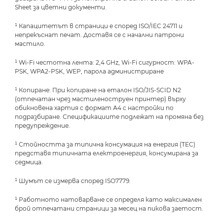
Sheet за цветни документи.
¹ Капацитетът в страници е според ISO/IEC 24711 и
непрекъснат печат. Доставя се с начални патрони
мастило.
¹ Wi-Fi честотна лента: 2,4 GHz, Wi-Fi сигурност: WPA-
PSK, WPA2-PSK, WEP, парола администриране
¹ Копиране: При копиране на еталон ISO/JIS-SCID N2
(отпечатан чрез мастиленоструен принтер) върху
обикновена хартия с формат А4 с настройки по
подразбиране. Спецификациите подлежат на промяна без
предупреждение.
¹ Стойността за типична консумация на енергия (TEC)
представя типичната електроенергия, консумирана за
седмица.
¹ Шумът се измерва според ISO7779.
¹ Работното натоварване се определя като максимален
брой отпечатани страници за месец на пикова заетост.