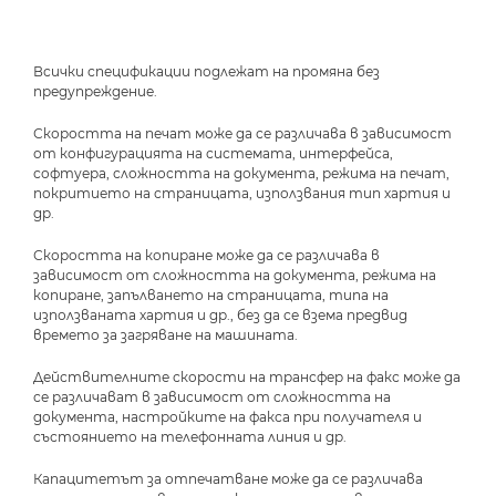
Всички спецификации подлежат на промяна без
предупреждение.
Скоростта на печат може да се различава в зависимост
от конфигурацията на системата, интерфейса,
софтуера, сложността на документа, режима на печат,
покритието на страницата, използвания тип хартия и
др.
Скоростта на копиране може да се различава в
зависимост от сложността на документа, режима на
копиране, запълването на страницата, типа на
използваната хартия и др., без да се взема предвид
времето за загряване на машината.
Действителните скорости на трансфер на факс може да
се различават в зависимост от сложността на
документа, настройките на факса при получателя и
състоянието на телефонната линия и др.
Капацитетът за отпечатване може да се различава