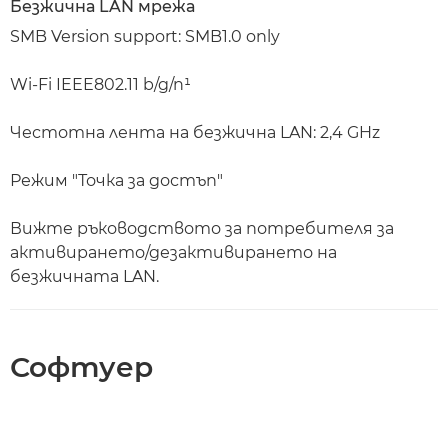
Безжична LAN мрежа
SMB Version support: SMB1.0 only
Wi-Fi IEEE802.11 b/g/n¹
Честотна лента на безжична LAN: 2,4 GHz
Режим "Точка за достъп"
Вижте ръководството за потребителя за
активирането/дезактивирането на
безжичната LAN.
Софтуер