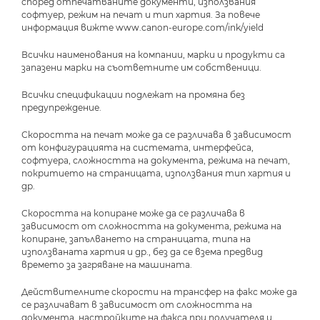
според отпечатваните документи, използвания
софтуер, режим на печат и тип хартия. За повече
информация вижте www.canon-europe.com/ink/yield
Всички наименования на компании, марки и продукти са
запазени марки на съответните им собственици.
Всички спецификации подлежат на промяна без
предупреждение.
Скоростта на печат може да се различава в зависимост
от конфигурацията на системата, интерфейса,
софтуера, сложността на документа, режима на печат,
покритието на страницата, използвания тип хартия и
др.
Скоростта на копиране може да се различава в
зависимост от сложността на документа, режима на
копиране, запълването на страницата, типа на
използваната хартия и др., без да се взема предвид
времето за загряване на машината.
Действителните скорости на трансфер на факс може да
се различават в зависимост от сложността на
документа, настройките на факса при получателя и