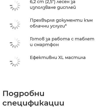
6,2 cm (2,5") лесен за
използване дисплей
Прехвърля документи към
облачни услуги*
Готов за работа с таблет
и смартфон
Ефективни XL мастила
Подробни
спецификации