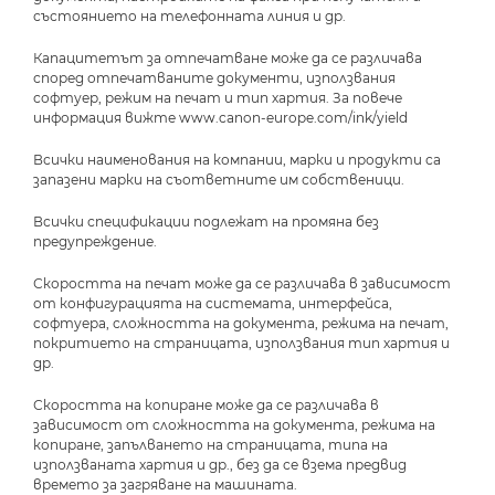
състоянието на телефонната линия и др.
Капацитетът за отпечатване може да се различава
според отпечатваните документи, използвания
софтуер, режим на печат и тип хартия. За повече
информация вижте www.canon-europe.com/ink/yield
Всички наименования на компании, марки и продукти са
запазени марки на съответните им собственици.
Всички спецификации подлежат на промяна без
предупреждение.
Скоростта на печат може да се различава в зависимост
от конфигурацията на системата, интерфейса,
софтуера, сложността на документа, режима на печат,
покритието на страницата, използвания тип хартия и
др.
Скоростта на копиране може да се различава в
зависимост от сложността на документа, режима на
копиране, запълването на страницата, типа на
използваната хартия и др., без да се взема предвид
времето за загряване на машината.