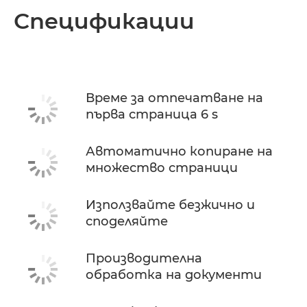
Преглед
Спецификации
Спецификации
Поддръжка
Време за отпечатване на
първа страница 6 s
КУПЕТЕ МАСТИЛО
Автоматично копиране на
множество страници
Използвайте безжично и
споделяйте
Производителна
обработка на документи