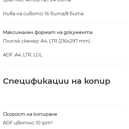
Нива на сивото: 16 бита/8 бита
Максимален формат на документа
Плосък скенер: A4, LTR (216x297 mm)
ADF: A4, LTR, LGL
Спецификации на копир
Скорост на копиране
ADF цветно: 10 ipm¹