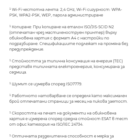
¹ Wi-Fi честотна лента: 2,4 GHz, Wi-Fi сигурност: WPA-
PSK, WPA2-PSK, WEP, парола администриране
¹ Копиране: При копиране на еталон ISO/JIS-SCID N2
(отпечатан чрез мастиленоструен принтер) върху
обикновена хартия с формат А4 с настройки по
подразбиране. Спецификациите подлежат на промяна без
предупреждение.
¹ Стойността за типична консумация на енергия (TEC)
представя типичната електроенергия, консумирана за
седмица.
¹ Шумът се измерва според ISO7779.
¹ Работното натоварване се определя като максимален
брой отпечатани страници за месец на пикова заетост.
¹ Скоростта на печат на документи на обикновена
хартия е измерена според средна стойност ESAT в тест
от офис категория на ISO/IEC 24734.
¹ Оптичната разделителна способност е мярка за