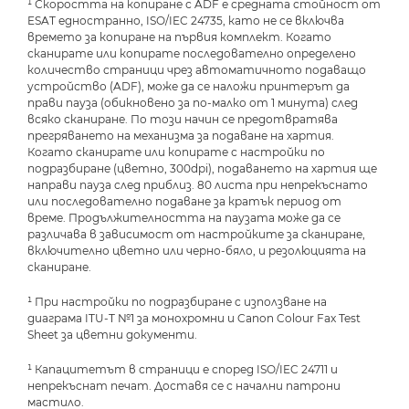
¹ Скоростта на копиране с ADF е средната стойност от
ESAT едностранно, ISO/IEC 24735, като не се включва
времето за копиране на първия комплект. Когато
сканирате или копирате последователно определено
количество страници чрез автоматичното подаващо
устройство (ADF), може да се наложи принтерът да
прави пауза (обикновено за по-малко от 1 минута) след
всяко сканиране. По този начин се предотвратява
прегряването на механизма за подаване на хартия.
Когато сканирате или копирате с настройки по
подразбиране (цветно, 300dpi), подаването на хартия ще
направи пауза след приблиз. 80 листа при непрекъснато
или последователно подаване за кратък период от
време. Продължителността на паузата може да се
различава в зависимост от настройките за сканиране,
включително цветно или черно-бяло, и резолюцията на
сканиране.
¹ При настройки по подразбиране с използване на
диаграма ITU-T №1 за монохромни и Canon Colour Fax Test
Sheet за цветни документи.
¹ Капацитетът в страници е според ISO/IEC 24711 и
непрекъснат печат. Доставя се с начални патрони
мастило.