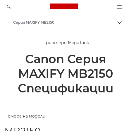
Canon Logo, back to ho
Серия MAXIFY MB2150
Прев
Canon
Принтери MegaTank
Принтери на Canon
Canon Серия
Мастиленоструйни бизнес принтери – мастиленоструйни
MAXIFY MB2150
Спецификации
Номера на модели
MB2150