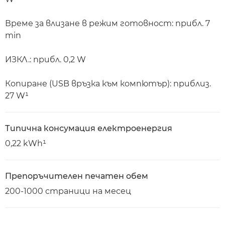
Време за влизане в режим готовност: прибл. 7
min
ИЗКЛ.: прибл. 0,2 W
Копиране (USB връзка към компютър): приблиз.
27 W¹
Типична консумация електроенергия
0,22 kWh¹
Препоръчителен печатен обем
200-1000 страници на месец