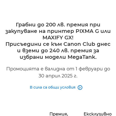
Грабни до 200 лв. премия при
закупуване на принтер PIXMA G или
MAXIFY GX!
Присъедини се към Canon Club днес
и вземи до 240 лв. премия за
избрани модели MegaTank.
Промоцията е валидна от 1 февруари до
30 април 2025 г.
В сила са общи условия

Премия,
Ексклузивно