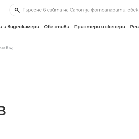
 и видеокамери
Обективи
Принтери и скенери
Реш
Подготви се за повече възможности с до 800 лв. премия
В