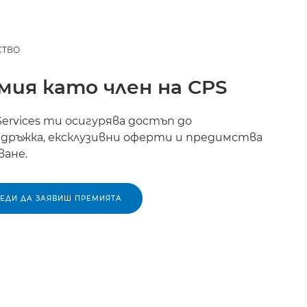
СТВО
мия като член на CPS
 Services ти осигурява достъп до
ръжка, ексклузивни оферти и предимства
ване.
РЕДИ ДА ЗАЯВИШ ПРЕМИЯТА