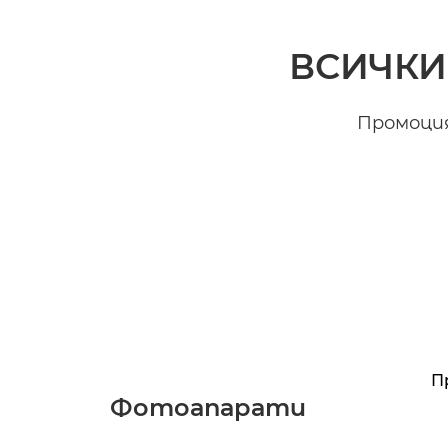
ВСИЧКИ
Промоцият
П
Фотоапарати