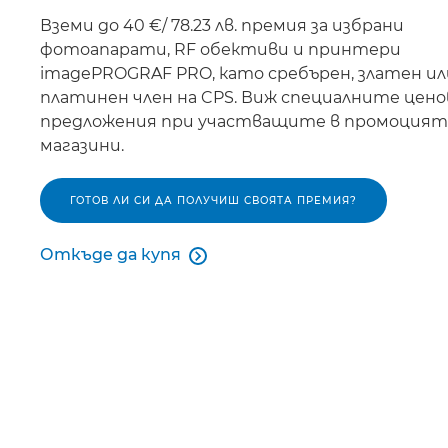
Вземи до 40 €/ 78.23 лв. премия за избрани
фотоапарати, RF обективи и принтери
imagePROGRAF PRO, като сребърен, златен ил
платинен член на CPS. Виж специалните цено
предложения при участващите в промоцият
магазини.
ГОТОВ ЛИ СИ ДА ПОЛУЧИШ СВОЯТА ПРЕМИЯ?
Откъде да купя
