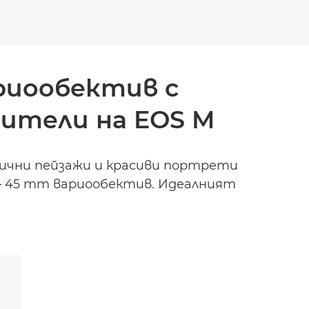
риообектив с
ители на EOS M
тични пейзажи и красиви портрети
5 – 45 mm вариообектив. Идеалният