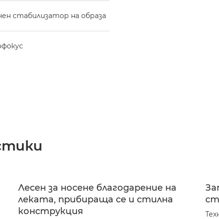
чен стабилизатор на образа
офокус
стики
Лесен за носене благодарение на
За
леката, прибираща се и стилна
ст
конструкция
Тех