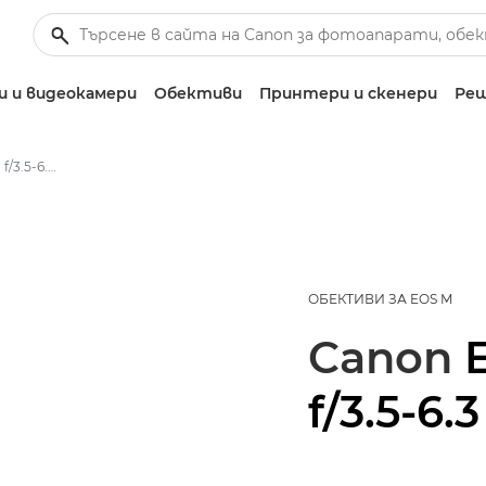
 и видеокамери
Обективи
Принтери и скенери
Реш
Canon EF-M 15-45mm f/3.5-6.3 IS STM - Обективи – обективи за фотоапарати
ОБЕКТИВИ ЗА EOS M
Canon
f/3.5-6.