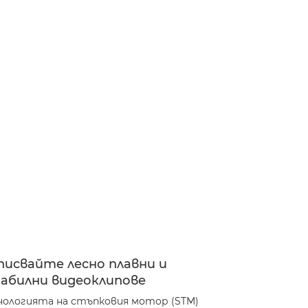
писвайте лесно плавни и
абилни видеоклипове
нологията на стъпковия мотор (STM)