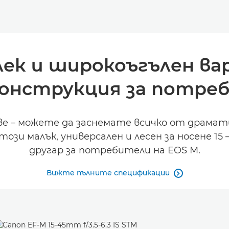
лек и широкоъгълен ва
конструкция за потреб
ове – можете да заснемате всичко от драма
ози малък, универсален и лесен за носене 1
другар за потребители на EOS M.
Вижте пълните спецификации
