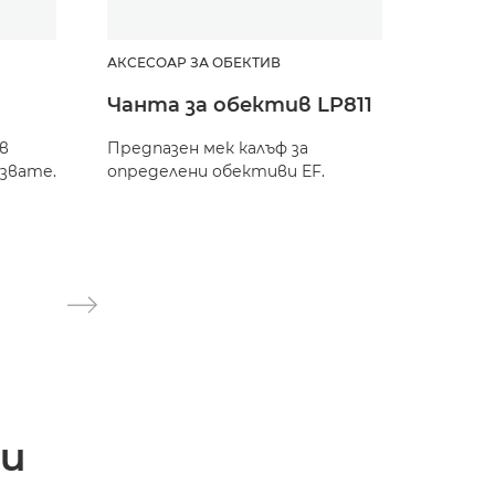
АКСЕСОАР ЗА ОБЕКТИВ
Чанта за обектив LP811
в
Предпазен мек калъф за
лзвате.
определени обективи EF.
и