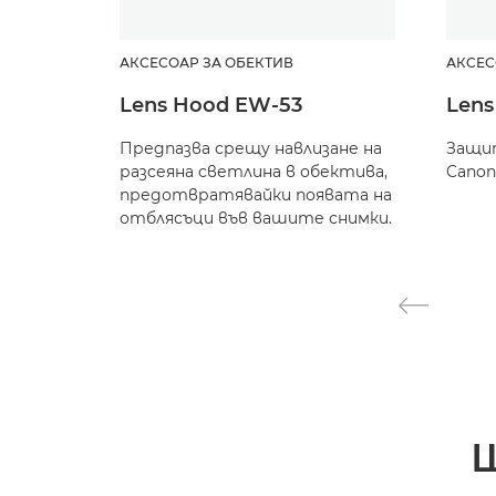
АКСЕСОАР ЗА ОБЕКТИВ
АКСЕС
Lens Hood EW-53
Lens
Предпазва срещу навлизане на
Защи
разсеяна светлина в обектива,
Canon
предотвратявайки появата на
отблясъци във вашите снимки.