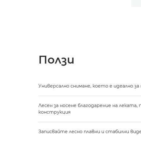
Ползи
Универсално снимане, което е идеално з
Лесен за носене благодарение на леката,
конструкция
Записвайте лесно плавни и стабилни вид