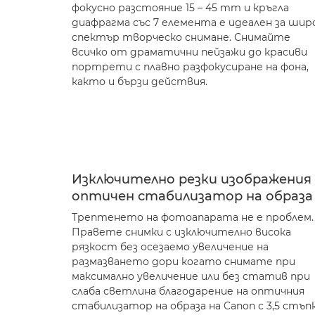
фокусно разстояние 15 – 45 mm и кръгла
диафрагма със 7 елемента е идеален за шир
спектър творческо снимане. Снимайте
всичко от драматични пейзажи до красиви
портрети с плавно разфокусиране на фона,
както и бързи действия.
Изключително резки изображения 
оптичен стабилизатор на образа
Трептенето на фотоапарата не е проблем.
Правете снимки с изключително висока
рязкост без осезаемо увеличение на
размазването дори когато снимате при
максимално увеличение или без статив при
слаба светлина благодарение на оптичния
стабилизатор на образа на Canon с 3,5 стъп