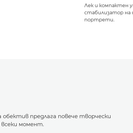
Лек и компактен 
стабилизатор на о
портрети.
а обектив предлага повече творчески
 всеки момент.