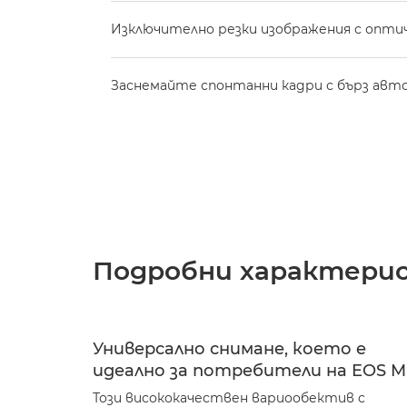
Изключително резки изображения с опти
Заснемайте спонтанни кадри с бърз авт
Подробни характери
Универсално снимане, което е
идеално за потребители на EOS M
Този висококачествен вариообектив с