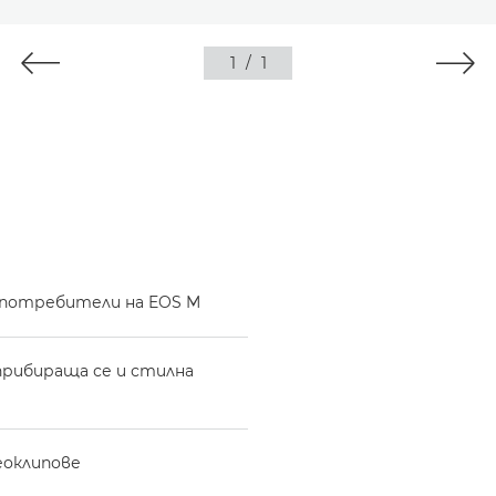
1
/
1
а потребители на EOS M
 прибираща се и стилна
еоклипове