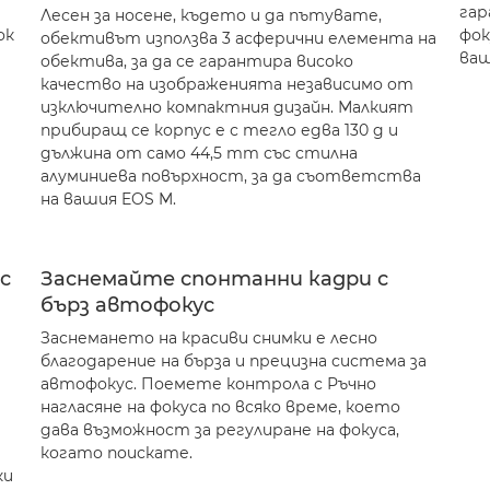
гар
Лесен за носене, където и да пътувате,
ок
фок
обективът използва 3 асферични елемента на
ваш
обектива, за да се гарантира високо
качество на изображенията независимо от
изключително компактния дизайн. Малкият
прибиращ се корпус е с тегло едва 130 g и
дължина от само 44,5 mm със стилна
алуминиева повърхност, за да съответства
на вашия EOS M.
с
Заснемайте спонтанни кадри с
бърз автофокус
Заснемането на красиви снимки е лесно
благодарение на бърза и прецизна система за
автофокус. Поемете контрола с Ръчно
нагласяне на фокуса по всяко време, което
дава възможност за регулиране на фокуса,
когато поискате.
ки