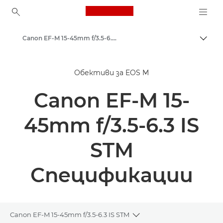
Canon Logo, back to ho
Canon EF-M 15-45mm f/3.5-6.3 IS STM - Обективи – обективи за фотоапарати
Прев
Canon
Обективи за EOS M
Обективи за фотоапарат Canon
Canon EF-M 15-
45mm f/3.5-6.3 IS
STM
Спецификации
Canon EF-M 15-45mm f/3.5-6.3 IS STM
Toggle breadcrumbs