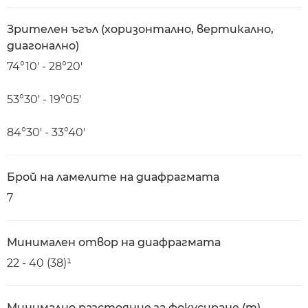
Зрителен ъгъл (хоризонтално, вертикално,
диагонално)
74°10′ - 28°20′
53°30′ - 19°05′
84°30′ - 33°40′
Брой на ламелите на диафрагмата
7
Минимален отвор на диафрагмата
22 - 40 (38)¹
Минимално разстояние за фокусиране (m)