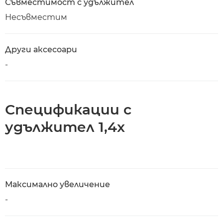
Съвместимост с удължител
Несъвместим
Други аксесоари
-
Спецификации с
удължител 1,4x
Максимално увеличение
-