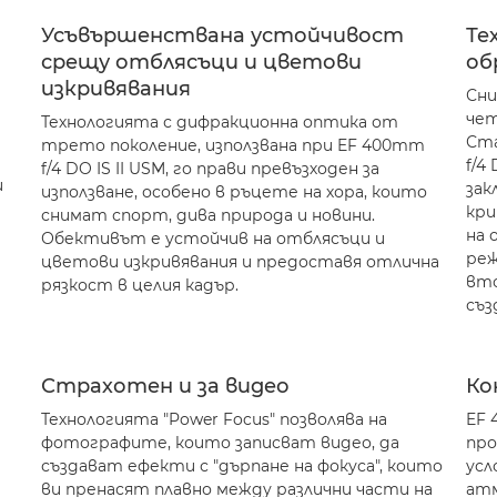
Усъвършенствана устойчивост
Те
срещу отблясъци и цветови
об
изкривявания
Сни
чет
Технологията с дифракционна оптика от
Ста
трето поколение, използвана при EF 400mm
f/4
f/4 DO IS II USM, го прави превъзходен за
и
зак
използване, особено в ръцете на хора, които
кри
снимат спорт, дива природа и новини.
на 
Обективът е устойчив на отблясъци и
реж
цветови изкривявания и предоставя отлична
вто
рязкост в целия кадър.
съз
Страхотен и за видео
Ко
Технологията "Power Focus" позволява на
EF 
фотографите, които записват видео, да
про
създават ефекти с "дърпане на фокуса", които
усл
ви пренасят плавно между различни части на
атм