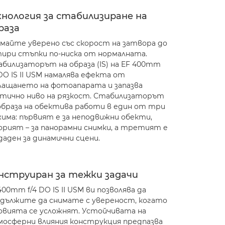
хнология за стабилизиране на
раза
майте уверено със скорост на затвора до
ири стъпки по-ниска от нормалната.
билизаторът на образа (IS) на EF 400mm
 DO IS II USM намалява ефекта от
лащането на фотоапарата и запазва
тично ниво на рязкост. Стабилизаторът
образа на обектива работи в един от три
има: първият е за неподвижни обекти,
рият – за панорамни снимки, а третият е
даден за динамични сцени.
нструиран за тежки задачи
400mm f/4 DO IS II USM ви позволява да
дължите да снимате с увереност, когато
овията се усложнят. Устойчивата на
осферни влияния конструкция предпазва