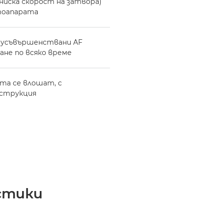
ниска скорост на затвора)
тоапарата
е усъвършенствани AF
ане по всяко време
та се влошат, с
нструкция
стики