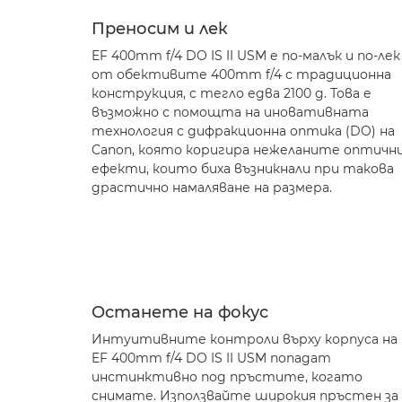
Преносим и лек
EF 400mm f/4 DO IS II USM е по-малък и по-лек
от обективите 400mm f/4 с традиционна
конструкция, с тегло едва 2100 g. Това е
възможно с помощта на иновативната
технология с дифракционна оптика (DO) на
Canon, която коригира нежеланите оптичн
ефекти, които биха възникнали при такова
драстично намаляване на размера.
Останете на фокус
Интуитивните контроли върху корпуса на
EF 400mm f/4 DO IS II USM попадат
инстинктивно под пръстите, когато
снимате. Използвайте широкия пръстен за