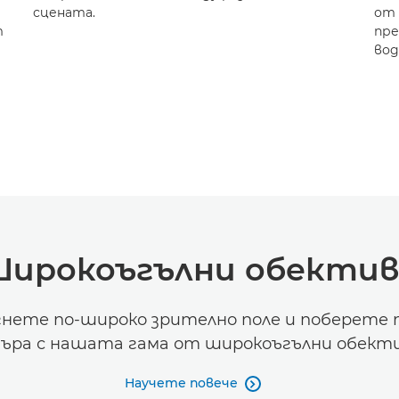
сцената.
от 
т
пре
вод
Широкоъгълни обектив
нете по-широко зрително поле и поберете п
дъра с нашата гама от широкоъгълни обекти
Научете повече
