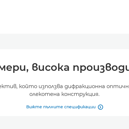
мери, висока произво
ктив, който използва дифракционна оптична
олекотена конструкция.
Вижте пълните спецификации
