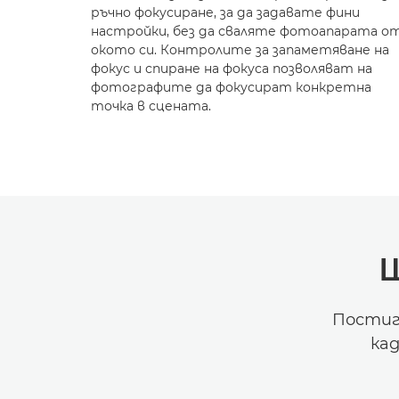
ръчно фокусиране, за да задавате фини
настройки, без да сваляте фотоапарата о
окото си. Контролите за запаметяване на
фокус и спиране на фокуса позволяват на
фотографите да фокусират конкретна
точка в сцената.
Постиг
ка