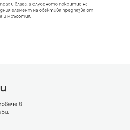
прах и влага, а флуорното покритие на
дния елемент на обектива предпазва от
а и мръсотия.
и
овече в
ви.