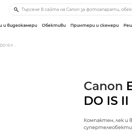
 и видеокамери
Обективи
Принтери и скенери
Реш
Canon EF 400mm f/4 DO IS II USM - Lenses - Camera & Photo lenses
Canon
DO IS I
Компактен, лек и
супертелеобектив