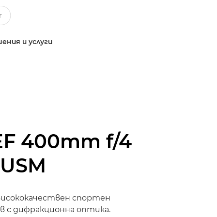
ения и услуги
EF 400mm f/4
I USM
 висококачествен спортен
 с дифракционна оптика.