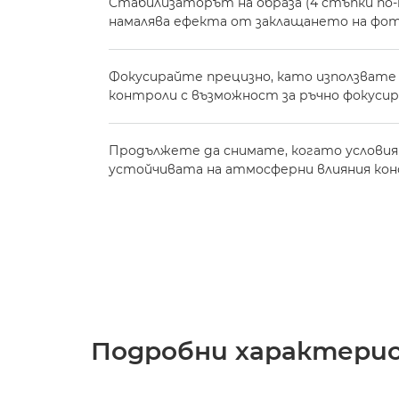
Стабилизаторът на образа (4 стъпки по-
намалява ефекта от заклащането на фо
Фокусирайте прецизно, като използват
контроли с възможност за ръчно фокусир
Продължете да снимате, когато условия
устойчивата на атмосферни влияния ко
Подробни характери