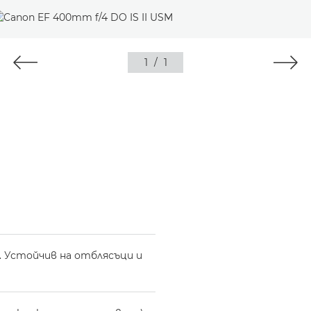
1
/
1
 Устойчив на отблясъци и