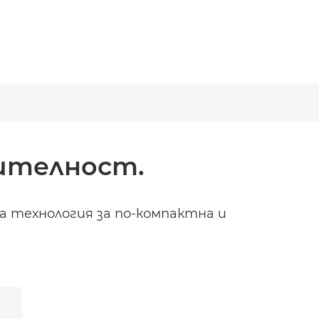
дителност.
 технология за по-компактна и