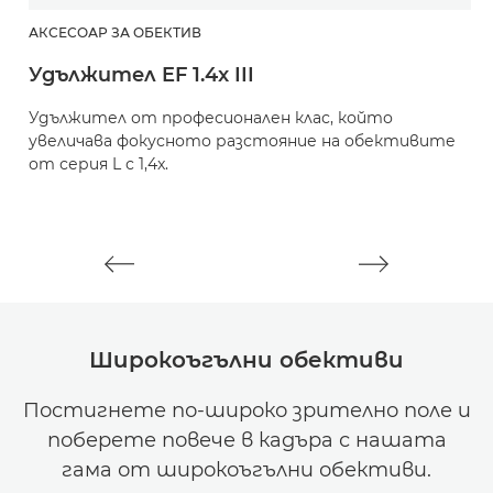
АКСЕСОАР ЗА ОБЕКТИВ
А
Удължител EF 1.4x III
У
Удължител от професионален клас, който
У
увеличава фокусното разстояние на обективите
у
от серия L с 1,4x.
о
Широкоъгълни обективи
Постигнете по-широко зрително поле и
поберете повече в кадъра с нашата
гама от широкоъгълни обективи.