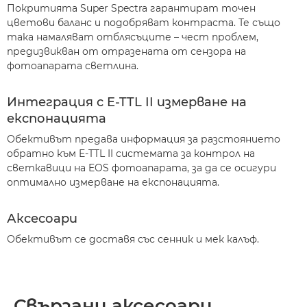
Покритията Super Spectra гарантират точен
цветови баланс и подобряват контраста. Те също
така намаляват отблясъците – чест проблем,
предизвикван от отразената от сензора на
фотоапарата светлина.
Интеграция с E-TTL II измерване на
експонацията
Обективът предава информация за разстоянието
обратно към E-TTL II системата за контрол на
светкавици на EOS фотоапарата, за да се осигури
оптимално измерване на експонацията.
Аксесоари
Обективът се доставя със сенник и мек калъф.
Свързани аксесоари