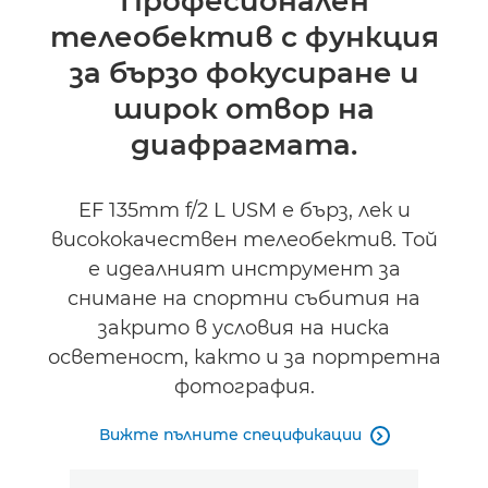
Професионален
телеобектив с функция
Спецификации
за бързо фокусиране и
широк отвор на
диафрагмата.
EF 135mm f/2 L USM е бърз, лек и
висококачествен телеобектив. Той
е идеалният инструмент за
снимане на спортни събития на
закрито в условия на ниска
осветеност, както и за портретна
фотография.
Вижте пълните спецификации
