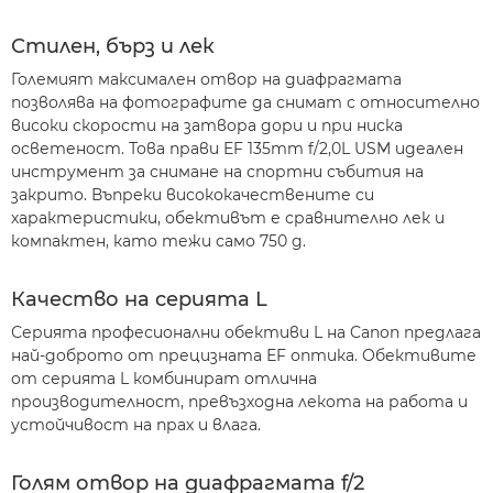
Стилен, бърз и лек
Големият максимален отвор на диафрагмата
позволява на фотографите да снимат с относително
високи скорости на затвора дори и при ниска
осветеност. Това прави EF 135mm f/2,0L USM идеален
инструмент за снимане на спортни събития на
закрито. Въпреки висококачествените си
характеристики, обективът е сравнително лек и
компактен, като тежи само 750 g.
Качество на серията L
Серията професионални обективи L на Canon предлага
най-доброто от прецизната ЕF оптика. Обективите
от серията L комбинират отлична
производителност, превъзходна лекота на работа и
устойчивост на прах и влага.
Голям отвор на диафрагмата f/2