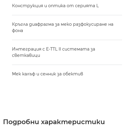
Конструкция и оптика от серията L
Кръгла диафрагма за меко разфокусиране на
фона
Интеграция с E-TTL II системата за
светкавици
Мек калъф и сенник за обектив
Подробни характеристики