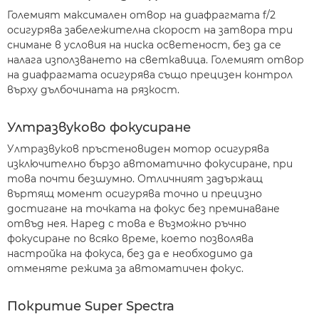
Големият максимален отвор на диафрагмата f/2
осигурява забележителна скорост на затвора три
снимане в условия на ниска осветеност, без да се
налага използването на светкавица. Големият отвор
на диафрагмата осигурява също прецизен контрол
върху дълбочината на рязкост.
Ултразвуково фокусиране
Ултразвуков пръстеновиден мотор осигурява
изключително бързо автоматично фокусиране, при
това почти безшумно. Отличният задържащ
въртящ момент осигурява точно и прецизно
достигане на точката на фокус без преминаване
отвъд нея. Наред с това е възможно ръчно
фокусиране по всяко време, което позволява
настройка на фокуса, без да е необходимо да
отменяте режима за автоматичен фокус.
Покритие Super Spectra