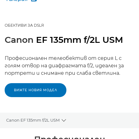
ОБЕКТИВИ ЗА DSLR
Canon
EF 135mm f/2L USM
Професионален телеобектив от серия L с
голям отвор на диафрагмата f/2, идеален за
портрети и снимане при слаба светлина.
ВИЖТЕ НОВИЯ МОДЕЛ
Canon EF 135mm f/2L USM
Toggle breadcrumbs
Преглед