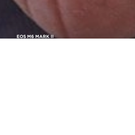
EOS M6 MARK II
Предназначен за
творчество
E
OS M6 Mark II е създаден, за да бъде ваш
неизменен творчески спътник –
достатъчно преносим, за да се вземе на