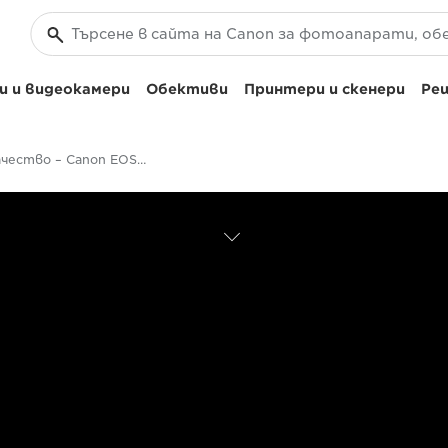
 и видеокамери
Обективи
Принтери и скенери
Реш
EOS качество – Canon EOS M5