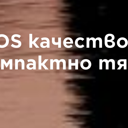
OS качество
омпактно тя