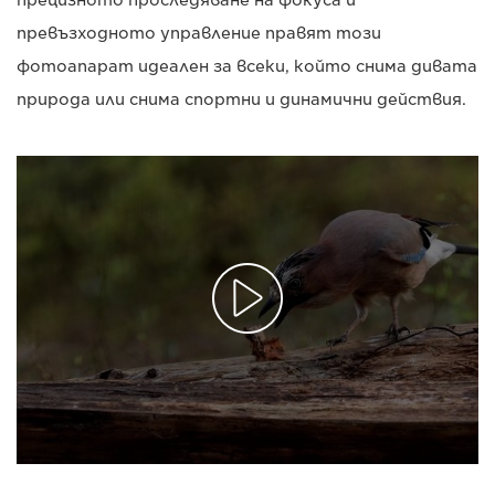
прецизното проследяване на фокуса и
превъзходното управление правят този
фотоапарат идеален за всеки, който снима дивата
природа или снима спортни и динамични действия.