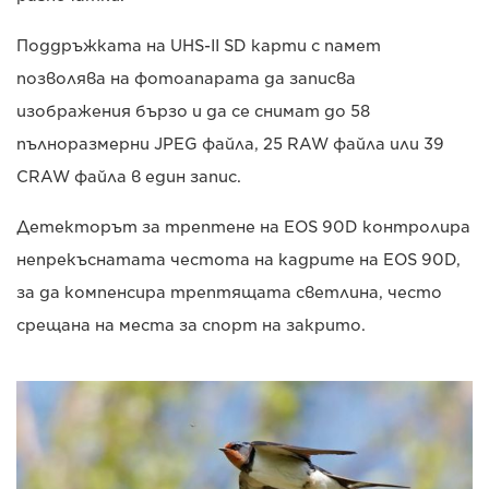
Поддръжката на UHS-II SD карти с памет
позволява на фотоапарата да записва
изображения бързо и да се снимат до 58
пълноразмерни JPEG файла, 25 RAW файла или 39
CRAW файла в един запис.
Детекторът за трептене на EOS 90D контролира
непрекъснатата честота на кадрите на EOS 90D,
за да компенсира трептящата светлина, често
срещана на места за спорт на закрито.