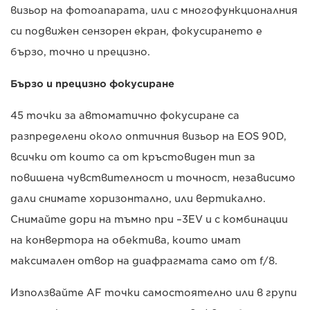
визьор на фотоапарата, или с многофункционалния
си подвижен сензорен екран, фокусирането е
бързо, точно и прецизно.
Бързо и прецизно фокусиране
45 точки за автоматично фокусиране са
разпределени около оптичния визьор на EOS 90D,
всички от които са от кръстовиден тип за
повишена чувствителност и точност, независимо
дали снимате хоризонтално, или вертикално.
Снимайте дори на тъмно при –3EV и с комбинации
на конвертора на обектива, които имат
максимален отвор на диафрагмата само от f/8.
Използвайте AF точки самостоятелно или в групи