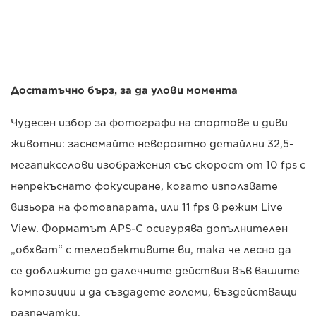
Достатъчно бърз, за да улови момента
Чудесен избор за фотографи на спортове и диви
животни: заснемайте невероятно детайлни 32,5-
мегапикселови изображения със скорост от 10 fps с
непрекъснато фокусиране, когато използвате
визьора на фотоапарата, или 11 fps в режим Live
View. Форматът APS-C осигурява допълнителен
„обхват“ с телеобективите ви, така че лесно да
се доближите до далечните действия във вашите
композиции и да създадете големи, въздействащи
разпечатки.