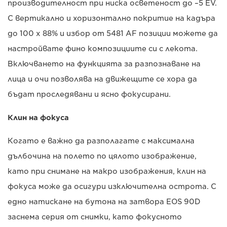
производителност при ниска осветеност до –5 EV.
С вертикално и хоризонтално покритие на кадъра
до 100 x 88% и избор от 5481 AF позиции можете да
настройвате фино композициите си с лекота.
Включването на функцията за разпознаване на
лица и очи позволява на движещите се хора да
бъдат проследявани и ясно фокусирани.
Клин на фокуса
Когато е важно да разполагате с максимална
дълбочина на полето по цялото изображение,
като при снимане на макро изображения, клин на
фокуса може да осигури изключителна острота. С
едно натискане на бутона на затвора EOS 90D
заснема серия от снимки, като фокусното