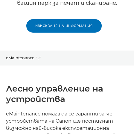
вашия парк за печат и сканиране.
ИЗИСКВАНЕ НА ИНФОРМАЦИЯ
eMaintenance
ПРЕГЛЕД
Лесно управление на
ПРЕДИМСТВА
устройства
ЖИЗНЕН ЦИКЪЛ НА ИЗПЪЛНЕНИЕ
eMaintenance помага да се гарантира, че
ЕКОЛОГИЧНОСТ
устройствата на Canon ще постигнат
възможно най-висока експлоатационна
СВЪРЗАНИ РЕШЕНИЯ