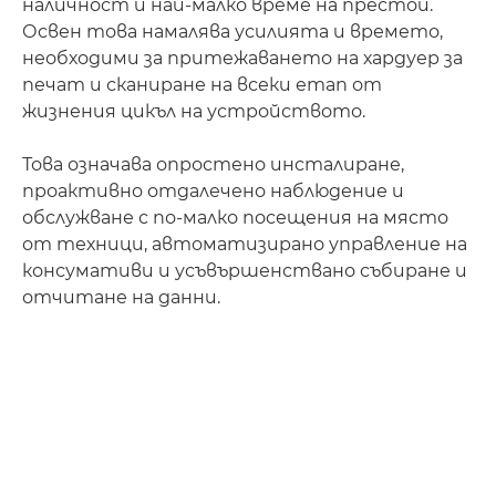
наличност и най-малко време на престой.
Освен това намалява усилията и времето,
необходими за притежаването на хардуер за
печат и сканиране на всеки етап от
жизнения цикъл на устройството.
Това означава опростено инсталиране,
проактивно отдалечено наблюдение и
обслужване с по-малко посещения на място
от техници, автоматизирано управление на
консумативи и усъвършенствано събиране и
отчитане на данни.