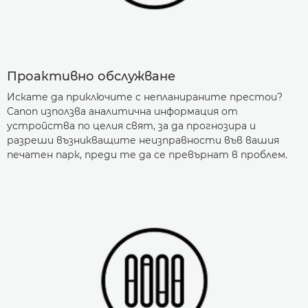
Проактивно обслужване
Искате да приключите с непланираните престои?
Canon използва аналитична информация от
устройства по целия свят, за да прогнозира и
разреши възникващите неизправности във вашия
печатен парк, преди те да се превърнат в проблем.