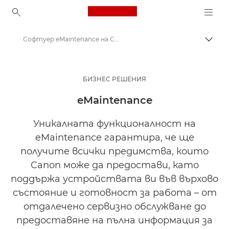
Canon Logo, back to ho
Софтуер eMaintenance на Canon
Прев
Canon
Решения и услуги
БИЗНЕС РЕШЕНИЯ
Бизнес продукти
eMaintenance
Бизнес софтуер
Уникалната функционалност на
eMaintenance гарантира, че ще
получите всички предимства, които
Canon може да предостави, като
поддържа устройствата ви във върхово
състояние и готовност за работа – от
отдалечено сервизно обслужване до
предоставяне на пълна информация за