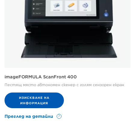
imageFORMULA ScanFront 400
Пестящ място автономен скенер с голям сензорен екран
ИЗИСКВАНЕ НА
ИНФОРМАЦИЯ
Преглед на детайли