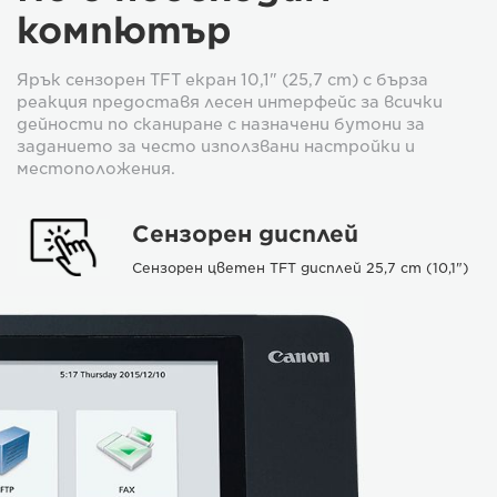
компютър
Ярък сензорен TFT екран 10,1" (25,7 cm) с бърза
реакция предоставя лесен интерфейс за всички
дейности по сканиране с назначени бутони за
заданието за често използвани настройки и
местоположения.
Сензорен дисплей
Сензорен цветен TFT дисплей 25,7 cm (10,1")