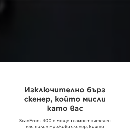
Изключително бърз
скенер, който мисли
като вас
ScanFront 400 е мощен самостоятелен
настолен мрежови скенер, който