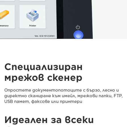
Специализиран
мрежов скенер
Опростете документопотоците с бързо, лесно и
директно сканиране към имейл, мрежови папки, FTP,
USB памет, факсове или принтери
Идеален за всеки