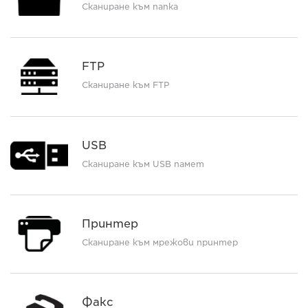
Сканиране към папка
FTP
Сканиране към FTP
USB
Сканиране към USB памет
Принтер
Сканиране към мрежови принтер
Факс