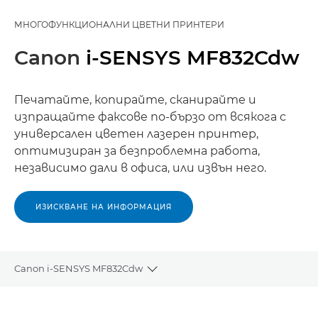
МНОГОФУНКЦИОНАЛНИ ЦВЕТНИ ПРИНТЕРИ
Canon
i-SENSYS MF832Cdw
Печатайте, копирайте, сканирайте и
изпращайте факсове по-бързо от всякога с
универсален цветен лазерен принтер,
оптимизиран за безпроблемна работа,
независимо дали в офиса, или извън него.
ИЗИСКВАНЕ НА ИНФОРМАЦИЯ
Canon i-SENSYS MF832Cdw
Toggle breadcrumbs
Преглед