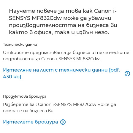
Научете повече за това как Canon i-
SENSYS MF832Cdw може да увеличи
производителността на бизнеса ви
както в офиса, така и извън него.
Технически данни
Открийте предимствата за бизнеса и техническите
подробности за Canon i-SENSYS MF832Cdw.
Изтегляне на лист с технически данни [pdf,

430 kb]
Продуктова брошура
Разберете как Canon i-SENSYS MF832Cdw може да
помогне на бизнеса ви
Изтеглете брошура
