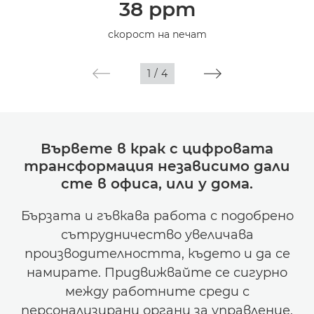
38 ppm
Спецификации
скорост на печат
Галерия
1
/
4
Поддръжка
Вървете в крак с цифровата
трансформация независимо дали
сте в офиса, или у дома.
Бързата и гъвкава работа с подобрено
сътрудничество увеличава
производителността, където и да се
намирате. Придвижвайте се сигурно
между работните среди с
персонализирани органи за управление,