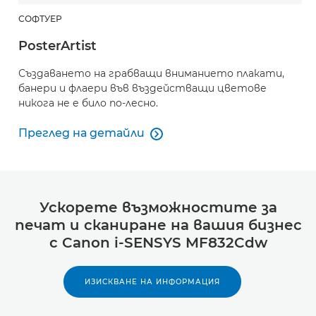
СОФТУЕР
PosterArtist
Създаването на грабващи вниманието плакати,
банери и флаери във въздействащи цветове
никога не е било по-лесно.
Преглед на детайли

PosterArtist
Ускорете възможностите за
печат и сканиране на вашия бизнес
с Canon i-SENSYS MF832Cdw
ИЗИСКВАНЕ НА ИНФОРМАЦИЯ