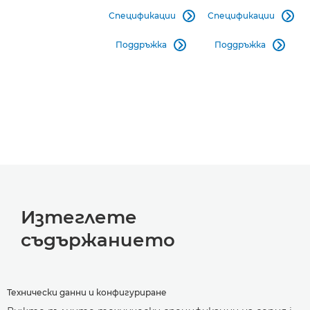
Спецификации
Спецификации


Поддръжка
Поддръжка


Изтеглете
съдържанието
Технически данни и конфигуриране